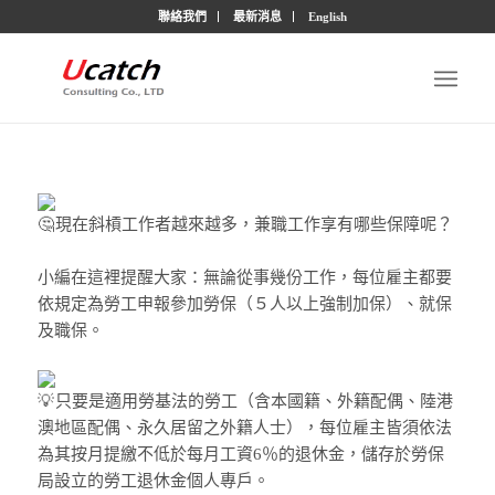
聯絡我們
最新消息
English
現在斜槓工作者越來越多，兼職工作享有哪些保障呢？
小編在這裡提醒大家：無論從事幾份工作，每位雇主都要
依規定為勞工申報參加勞保（５人以上強制加保）、就保
及職保。
只要是適用勞基法的勞工（含本國籍、外籍配偶、陸港
澳地區配偶、永久居留之外籍人士），每位雇主皆須依法
為其按月提繳不低於每月工資6％的退休金，儲存於勞保
局設立的勞工退休金個人專戶。