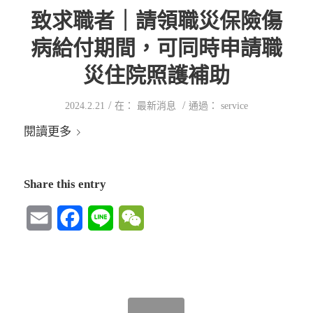
致求職者｜請領職災保險傷
病給付期間，可同時申請職
災住院照護補助
/
/
2024.2.21
在：
最新消息
通過：
service
閱讀更多
Share this entry
Email
Facebook
Line
WeChat