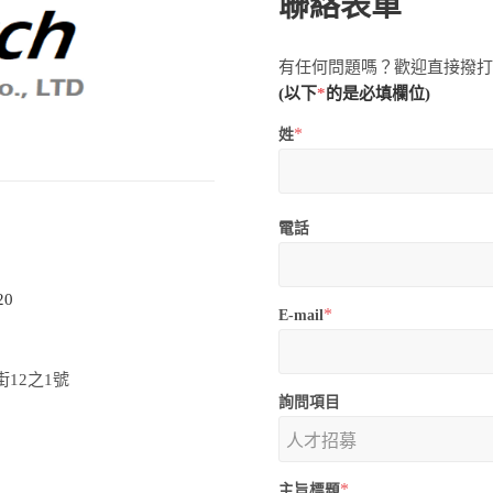
聯絡表單
有任何問題嗎？歡迎直接撥
(以下
*
的是必填欄位)
*
姓
電話
20
*
E-mail
街12之1號
詢問項目
*
主旨標題