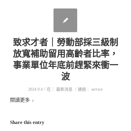
致求才者｜勞動部採三級制
放寬補助留用高齡者比率，
事業單位年底前趕緊來衝一
波
/
/
2024.9.4
在：
最新消息
通過：
service
閱讀更多
Share this entry