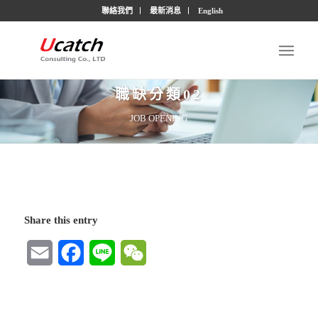
聯絡我們
最新消息
English
職缺分類02
JOB OPENING
Share this entry
Email
Facebook
Line
WeChat