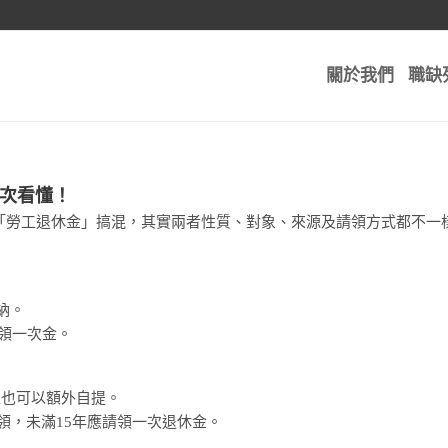
關於我們
職缺
一次看懂！
「勞工退休金」搞混，其實兩者性質、對象、來源及請領方式都不一
納。
年領一次金。
工也可以額外自提。
次領，未滿15年應請領一次退休金。