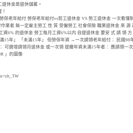
工退休金是退休儲蓄。
喔！
ale=zh_TW