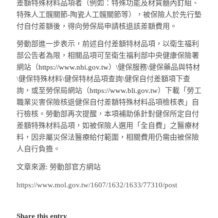
差額特殊材料品項者（例如：特殊功能及材質髓內釘組、
特殊人工髖關節-陶瓷人工髖關節等），被保險人於先行墊
付自付差額後，得向勞保局申請核退該差額費用。
勞動部進一步表示，前述自付差額特材品項，以衛生福利
部公告者為限，相關品項可至衛生福利部中央健康保險署
網站（
https://www.nhi.gov.tw
）\健保服務\健保藥品與特材
\健保特殊材料\健保特材品項查詢\健保自付差額項下查
詢，或至勞保局網站（
https://www.bli.gov.tw
）下載「勞工
職業災害保險核退健保自付差額特殊材料品項檢核表」自
行檢核。勞動部再次提醒，本項補助係針對健保所定自付
差額特殊材料品項，如被保險人選用「全自費」之醫療材
料，因非屬災保法醫療給付範圍，相關費用仍需由被保險
人自行負擔。
文章來源: 勞動部官方網站
https://www.mol.gov.tw/1607/1632/1633/77310/post
Share this entry