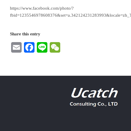
https://www.facebook.com/photo/?
fbid=1235546978608376&set=a.342124231283993&locale=zh
Share this entry
Email
Facebook
Line
WeChat