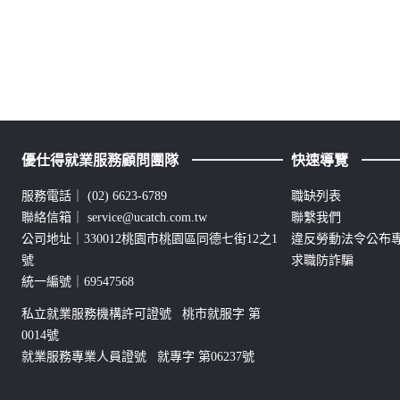
優仕得就業服務顧問團隊
快速導覽
服務電話｜
(02) 6623-6789
職缺列表
聯絡信箱｜
service@ucatch.com.tw
聯繫我們
公司地址｜330012桃園市桃園區同德七街12之1
違反勞動法令公布
號
求職防詐騙
統一編號｜69547568
私立就業服務機構許可證號 桃市就服字 第
0014號
就業服務專業人員證號 就專字 第06237號