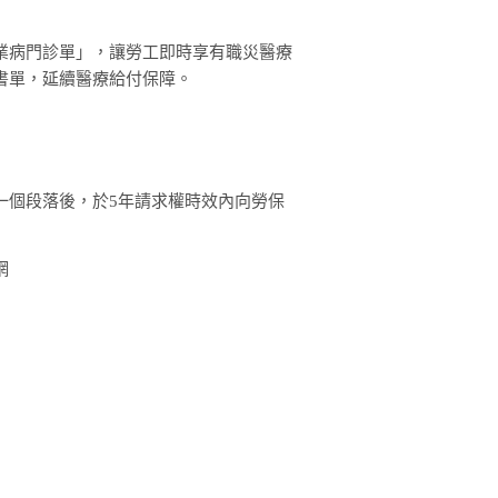
業病門診單」，讓勞工即時享有職災醫療
書單，延續醫療給付保障。
一個段落後，於5年請求權時效內向勞保
網