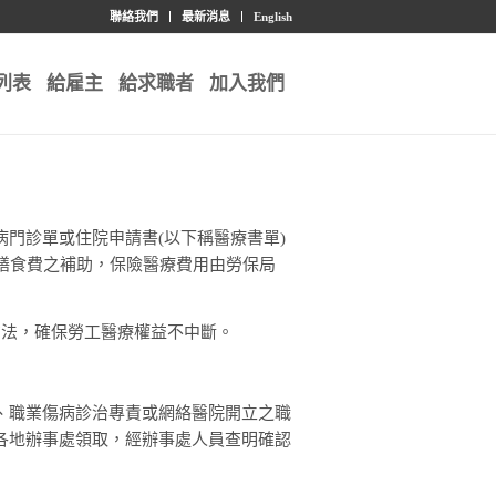
聯絡我們
最新消息
English
列表
給雇主
給求職者
加入我們
門診單或住院申請書(以下稱醫療書單)
膳食費之補助，保險醫療費用由勞保局
方法，確保勞工醫療權益不中斷。
、職業傷病診治專責或網絡醫院開立之職
各地辦事處領取，經辦事處人員查明確認