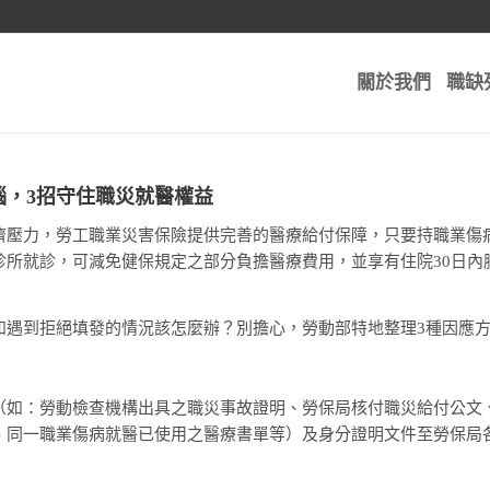
關於我們
職缺
惱，3招守住職災就醫權益
濟壓力，勞工職業災害保險提供完善的醫療給付保障，只要持職業傷病
診所就診，可減免健保規定之部分負擔醫療費用，並享有住院30日內
如遇到拒絕填發的情況該怎麼辦？別擔心，勞動部特地整理3種因應
（如：勞動檢查機構出具之職災事故證明、勞保局核付職災給付公文
、同一職業傷病就醫已使用之醫療書單等）及身分證明文件至勞保局