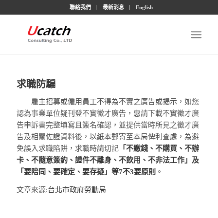
聯絡我們
最新消息
English
求職防騙
雇主招募或僱用員工不得為不實之廣告或揭示，如您
認為事業單位疑刊登不實徵才廣告，惠請下載不實徵才廣
告申訴書完整填寫且簽名確認，並提供當時所見之徵才廣
告及相關佐證資料後，以紙本郵寄至本局俾利查處，為避
免誤入求職陷阱，求職時請切記
「不繳錢、不購買、不辦
卡、不隨意簽約、證件不離身、不飲用、不非法工作」及
「要陪同、要確定、要存疑」等7不3要原則
。
文章來源:
台北市政府勞動局