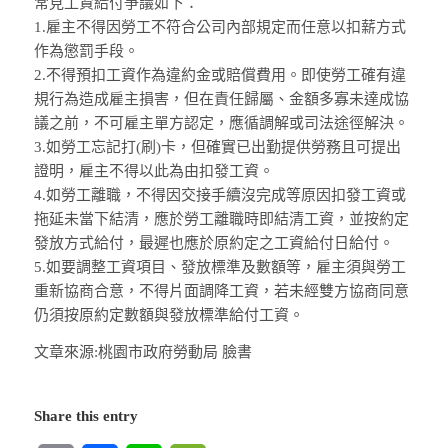
常見工資給付爭議如下：
1.雇主不得因勞工不符合公司內部規定而任意以扣薪方式
作為懲罰手段。
2.不得預扣工資作為違約金或賠償費用。即使勞工確有違
規行為造成雇主損害，但在責任歸屬、金額多寡未達成協
議之前，不可雇主單方認定，應循調解或司法途徑解決。
3.如勞工忘記打(刷)卡，但確實已出勤提供勞務且可提出
證明，雇主不得以此為由扣發工資。
4.如勞工離職，不得因交接手續沒完成等原因扣發工資或
拖延未當下結清，應於勞工離職時即結清工資，並按約定
發放方式給付，最遲也應於原約定之工資給付日給付。
5.如要調整工資項目、發放標準及數額等，雇主須與勞工
重新協商合意，不得片面調降工資，若未經雙方協商同意
仍須按原約定數額與發放標準給付工資。
文章來源:桃園市政府勞動局 臉書
Share this entry