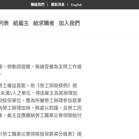
聯絡我們
最新消息
English
列表
給雇主
給求職者
加入我們
驗，勞動部提醒，無論受僱為全時工作或
。
勞工權益甚鉅。依《勞工保險條例》規
未滿5人之單位，得由雇主為其辦理加
制投保單位，應為所僱勞工辦理參加就業
為勞工辦理加保，將處以罰鍰，且勞工因
後，雇主並應繳納勞工職業災害保險給付
《勞工職業災害保險投保薪資分級表》規