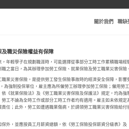
關於我們
職缺
保及職災保險權益有保障
來，年輕學子在規劃職涯時，可能選擇從事部分工時工作累積職場經
到職之當日，為其辦理參加勞工保險、就業保險及勞工職業災害保險
工職業災害保險，是提供勞工發生保險事故時的經濟安全保障，影響
位，為強制投保單位，雇主應為所僱勞工辦理參加勞工保險；僱用勞工
，依《就業保險法》及《勞工職業災害保險及保護法》規定，均為強
，勞工不論為全時工作或部分工時工作者均有適用。雇主如未依規定
償責任；此外，勞工如遭遇職業傷病，於請領勞工職業災害保險給付
加保外，並應按員工月薪資總額，依《勞工保險投保薪資分級表》及