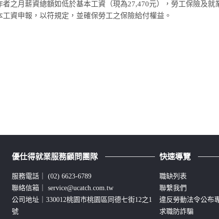
之月薪資總額如低於基本工資（現為27,470元），勞工保險及就業
本工資申報，以符規定，並確保勞工之保險給付權益。
優仕得就業服務顧問團隊
快速導覽
服務電話｜
(02) 6623-6789
職缺列表
聯絡信箱｜
service@ucatch.com.tw
聯繫我們
公司地址｜330012桃園市桃園區同德七街12之1
違反勞動法令公布
號
求職防詐騙