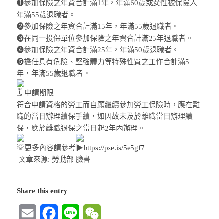
➊參加保險之年資合計滿1年，年滿60歲或女性被保險人
年滿55歲退職者。
➋參加保險之年資合計滿15年，年滿55歲退職者。
➌在同一投保單位參加保險之年資合計滿25年退職者。
➍參加保險之年資合計滿25年，年滿50歲退職者。
➎擔任具有危險、堅強體力等特殊性質之工作合計滿5
年，年滿55歲退職者。
申請期限
符合申請資格的勞工而自願繼續參加勞工保險時，應在離
職的當日辦理續保手續，如因故未及於離職當日辦理續
保，應於離職退保之當日起2年內辦理。
更多內容請參考
https://pse.is/5e5gf7
文章來源: 勞動部 臉書
Share this entry
Email
Facebook
Line
WeChat