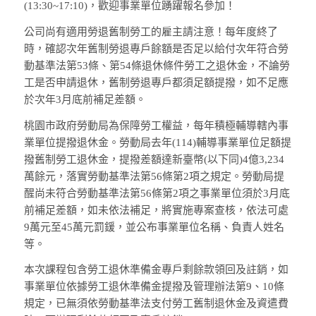
(13:30~17:10)，歡迎事業單位踴躍報名參加！
公司尚有適用勞退舊制勞工的雇主請注意！每年度終了
時，確認次年舊制勞退專戶餘額是否足以給付次年符合勞
動基準法第53條、第54條退休條件勞工之退休金，不論勞
工是否申請退休，舊制勞退專戶都須足額提撥，如不足應
於次年3月底前補足差額。
桃園市政府勞動局為保障勞工權益，每年積極輔導轄內事
業單位提撥退休金。勞動局去年(114)輔導事業單位足額提
撥舊制勞工退休金，提撥差額達新臺幣(以下同)4億3,234
萬餘元，落實勞動基準法第56條第2項之規定。勞動局提
醒尚未符合勞動基準法第56條第2項之事業單位須於3月底
前補足差額，如未依法補足，將實施專案查核，依法可處
9萬元至45萬元罰鍰，並公布事業單位名稱、負責人姓名
等。
本次課程包含勞工退休準備金專戶剩餘款領回及註銷，如
事業單位依據勞工退休準備金提撥及管理辦法第9、10條
規定，已無須依勞動基準法支付勞工舊制退休金及資遣費