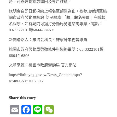
時，可辦理剩餘款領回及專戶註銷。
說明會自即日起採線上報名至額滿為止，欲參加者請至
桃
園市政府勞動局網站
-便民服務-「
線上報名專區
」完成報
名程序，如有疑問可撥打勞動局勞退諮詢專線，電話：
03-3322101轉6844-6846。
新聞聯絡人：羅浩芸科長、許家綺業務督導員
桃園市政府勞動局勞動條件科聯絡電話：03-3322101轉
6804至6806
文章來源：桃園市政府勞動局 官方網站
https://lhrb.tycg.gov.tw/News_Content.aspx?
n=4860&s=1607505
Share this entry
Email
Facebook
Line
WeChat