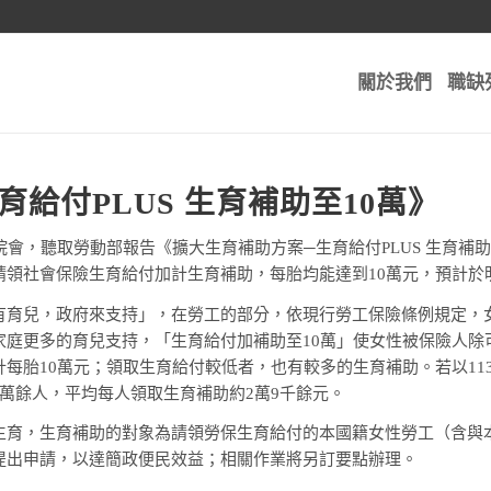
關於我們
職缺
給付PLUS 生育補助至10萬》
院會，聽取勞動部報告《擴大生育補助方案─生育給付PLUS 生育補
領社會保險生育給付加計生育補助，每胎均能達到10萬元，預計於明
有育兒，政府來支持」，在勞工的部分，依現行勞工保險條例規定，
家庭更多的育兒支持，「生育給付加補助至10萬」使女性被保險人除
每胎10萬元；領取生育給付較低者，也有較多的生育補助。若以11
萬餘人，平均每人領取生育補助約2萬9千餘元。
生育，生育補助的對象為請領勞保生育給付的本國籍女性勞工（含與
提出申請，以達簡政便民效益；相關作業將另訂要點辦理。