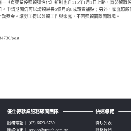
—《育嬰留停照顧彈性化》新制也自115年1月1日上路，育嬰留職
日。申請期間仍可以請領最長6個月的8成薪資補貼；另外，家庭照
全勤獎金。讓勞工得以兼顧工作與家庭，不因照顧而離開職場。
84736/post
優仕得就業服務顧問團隊
快速導覽
服務電話｜
(02) 6623-6789
職缺列表
聯絡信箱｜
service@ucatch.com.tw
聯繫我們