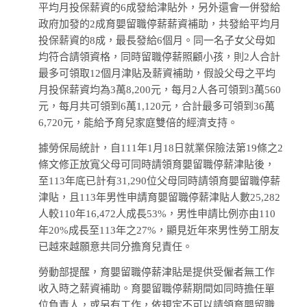
平均月投保薪資的6成發給津貼外，另外還會一併發給
政府加發的2成育嬰留職停薪薪資補助，共發給平均月
投保薪資的8成，最長發給6個月。同一名子女父母如
均符合請領資格，同時留職停薪照顧小孩，則2人合計
最多可領取12個月津貼及薪資補助，假設父母之平均
月投保薪資均為3萬8,200元，每月2人各可領到3萬560
元，每月共可領到6萬1,120元，合計最多可領到36萬
6,720元，能給予育兒家庭雙倍的經濟支持。
據勞保局統計，自111年1月18日就業保險法第19條之2
條文修正放寬父母可同時請領育嬰留職停薪津貼後，
至113年底已計有31,290位父母同時請領育嬰留職停薪
津貼，且113年男性申請育嬰留職停薪津貼人數25,282
人較110年16,472人成長53%，男性申請比例亦由110
年20%成長至113年之27%，顯見近年來男性勞工朋友
已越來越願意共同分擔育兒責任。
勞動部提醒，育嬰留職停薪津貼是提供受僱者無工作
收入時之薪資補助。育嬰留職停薪期間如同時擔任單
位負責人，或另有工作，依規定不可以請領育嬰留職