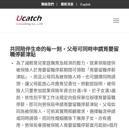
聯絡我們
最新消息
English
共同陪伴生命的每一刻，父母可同時申請育嬰留
職停薪津貼
為了減輕育兒家庭撫育及經濟的壓力，就業保險提供
被保險人於育嬰留職停薪期間可領取「育嬰留職停薪
津貼」，而且父母同為被保險人時，也可選擇同時請
領，讓父母能放心共擔育兒責任。勞動部說明，被保
險人只要參加就業保險年資合計滿1年，於子女滿3歲
前，依性別平等工作法規定向投保單位辦理育嬰留職
停薪，即可向勞保局申請育嬰留職停薪津貼。父母如
同為被保險人，可依其實際照顧需求，選擇輪流申請
或同時請領，而同性婚姻關係下撫育子女，亦有適
用。勞保局會按被保險人育嬰留職停薪當月起前6個月