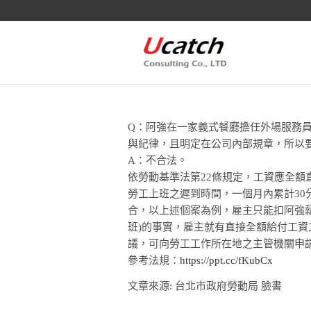
Q：阿強在一家義式餐廳擔任外場服務員
與紀律，且明定在公司內部規章，所以要從
A：不合法。
依勞動基準法第22條規定，工資應全
勞工上班之遲到時間，一個月內累計3
合，以上述個案為例，雇主只能扣阿強薪水7
班)的事實，雇主就有直接全額給付工資
議，可向勞工工作所在地之主管機關申
參考法規：
https://ppt.cc/fKubCx
文章來源: 台北市政府勞動局 臉書