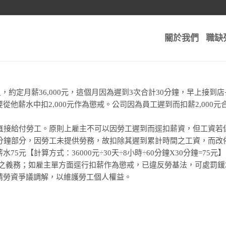
關於我們
職缺
，約定月薪36,000元，這個月因為遲到3次合計30分鐘，早上接
他薪水中扣2,000元作為懲戒。公司因為員工遲到而扣薪2,000元
額直接給付勞工。原則上雇主不可以因勞工遲到而逕扣薪資，但工資若
0分鐘部分，因勞工未提供勞務，故扣除其遲到累計時間之工資，而改
5元【計算方式：36000元÷30天÷8小時÷60分鐘X30分鐘=75
之義務；如雇主單方面逕行扣薪作為懲戒，已違反勞基法，可處罰鍰2
請勞資爭議調解，以維護勞工個人權益。