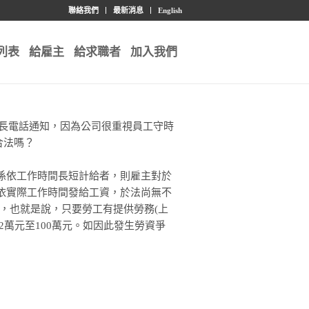
聯絡我們
最新消息
English
列表
給雇主
給求職者
加入我們
到店長電話通知，因為公司很重視員工守時
合法嗎？
係依工作時間長短計給者，則雇主對於
依實際工作時間發給工資，於法尚無不
元】，也就是說，只要勞工有提供勞務(上
萬元至100萬元。如因此發生勞資爭