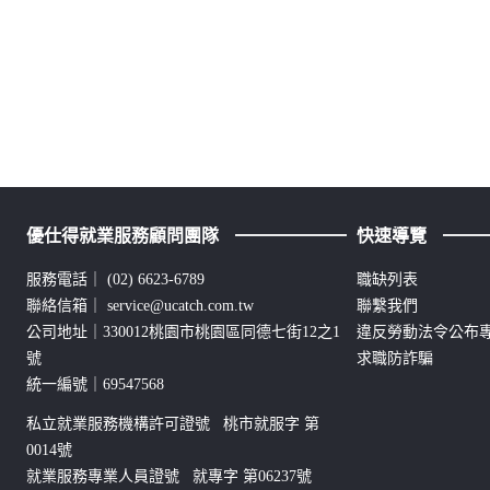
優仕得就業服務顧問團隊
快速導覽
服務電話｜
(02) 6623-6789
職缺列表
聯絡信箱｜
service@ucatch.com.tw
聯繫我們
公司地址｜330012桃園市桃園區同德七街12之1
違反勞動法令公布
號
求職防詐騙
統一編號｜69547568
私立就業服務機構許可證號 桃市就服字 第
0014號
就業服務專業人員證號 就專字 第06237號