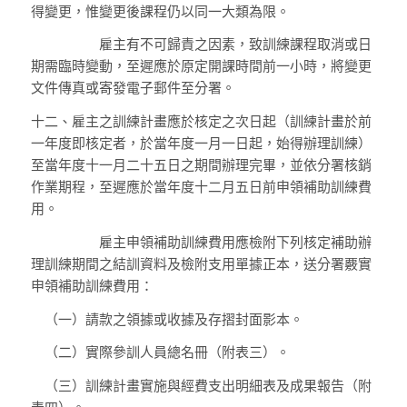
得變更，惟變更後課程仍以同一大類為限。
雇主有不可歸責之因素，致訓練課程取消或日
期需臨時變動，至遲應於原定開課時間前一小時，將變更
文件傳真或寄發電子郵件至分署。
十二、
雇主之訓練計畫應於核定之次日起（訓練計畫於前
一年度即核定者，於當年度一月一日起，始得辦理訓練）
至當年度十一月二十五日之期間辦理完畢，並依分署核銷
作業期程，至遲應於當年度十二月五日前申領補助訓練費
用。
雇主申領補助訓練費用應檢附下列核定補助辦
理訓練期間之結訓資料及檢附支用單據正本，送分署覈實
申領補助訓練費用：
（一）
請款之領據或收據及存摺封面影本。
（二）
實際參訓人員總名冊（附表三）。
（三）
訓練計畫實施與經費支出明細表及成果報告（附