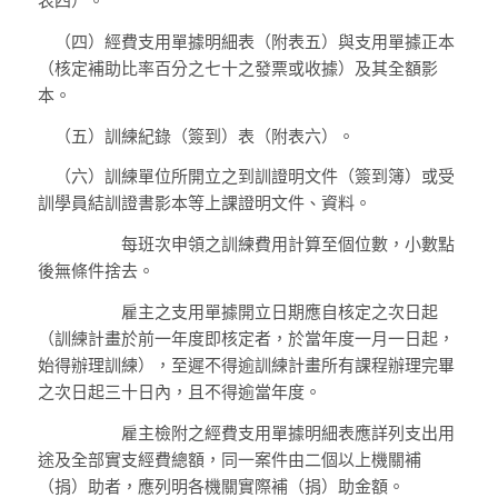
表四）。
（四）
經費支用單據明細表（附表五）與支用單據正本
（核定補助比率百分之七十之發票或收據）及其全額影
本。
（五）
訓練紀錄（簽到）表（附表六）。
（六）
訓練單位所開立之到訓證明文件（簽到簿）或受
訓學員結訓證書影本等上課證明文件、資料。
每班次申領之訓練費用計算至個位數，小數點
後無條件捨去。
雇主之支用單據開立日期應自核定之次日起
（訓練計畫於前一年度即核定者，於當年度一月一日起，
始得辦理訓練），至遲不得逾訓練計畫所有課程辦理完畢
之次日起三十日內，且不得逾當年度。
雇主檢附之經費支用單據明細表應詳列支出用
途及全部實支經費總額，同一案件由二個以上機關補
（捐）助者，應列明各機關實際補（捐）助金額。