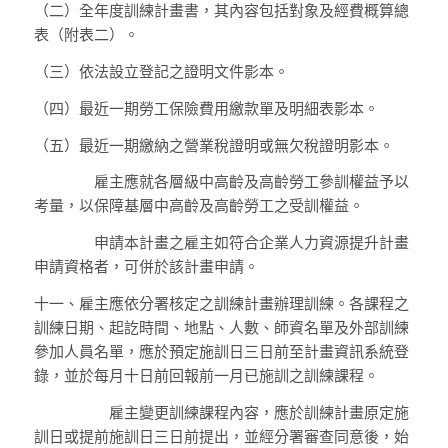
（二）
全年度訓練計畫書，其內容包括對象及經費概算總
表（附表二）。
（三）
依法設立登記之證明文件影本。
（四）
最近一期勞工保險費用繳款單及明細表影本。
（五）
最近一期繳納之營業稅證明或無欠稅證明影本。
雇主應就各層級中高齡及高齡勞工參訓權益予以
考量，以保障基層中高齡及高齡勞工之受訓權益。
申請本計畫之雇主如符合企業人力資源提升計畫
申請資格者，可併於該計畫申請。
十一、
雇主應依分署核定之訓練計畫辦理訓練。各課程之
訓練日期、起訖時間、地點、人數、師資名單及外部訓練
參加人員名單，應於預定施訓日三日前至計畫資訊系統登
錄，並於每月十日前回報前一月已施訓之訓練課程。
雇主變更訓練課程內容，應於訓練計畫原定施
訓日或提前施訓日三日前提出，並經分署審查同意後，始