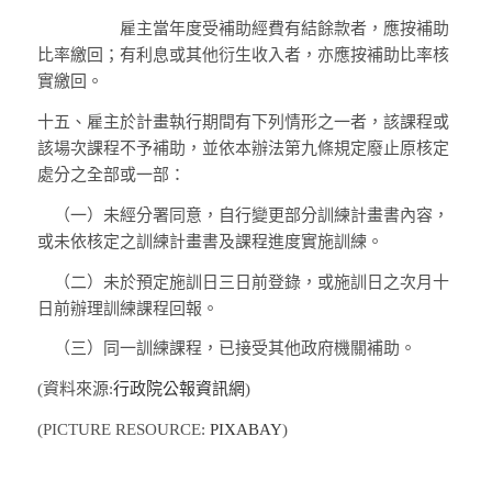
雇主當年度受補助經費有結餘款者，應按補助
比率繳回；有利息或其他衍生收入者，亦應按補助比率核
實繳回。
十五、
雇主於計畫執行期間有下列情形之一者，該課程或
該場次課程不予補助，並依本辦法第九條規定廢止原核定
處分之全部或一部：
（一）
未經分署同意，自行變更部分訓練計畫書內容，
或未依核定之訓練計畫書及課程進度實施訓練。
（二）
未於預定施訓日三日前登錄，或施訓日之次月十
日前辦理訓練課程回報。
（三）
同一訓練課程，已接受其他政府機關補助。
(資料來源:
行政院公報資訊網
)
(PICTURE RESOURCE:
PIXABAY
)