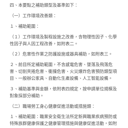
四、
本要點之補助類型及基準如下：
（一）
工作環境改善類：
１、
補助範圍：
（１）
工作環境及製程設施之改善，含物理性因子、化學
性因子與人因工程改善，如附表二。
（２）
危害性作業之防護設施或器具補助，如附表三。
２、
前目所定補助範圍，不含感電危害、墜落及飛落危
害、切割夾捲危害、衝撞危害、火災爆炸危害預防類型項
目、一般辦公家具、自動化生產設備、人工智能設備。
３、
補助基準與金額，依附表四規定，按申請單位規模及
對象採部分補助。
（二）
職場勞工身心健康促進活動或措施類：
１、
補助範圍：職業安全衛生法所定新興職業疾病預防或
特殊族群健康保護之健康管理措施與健康促進活動，如附