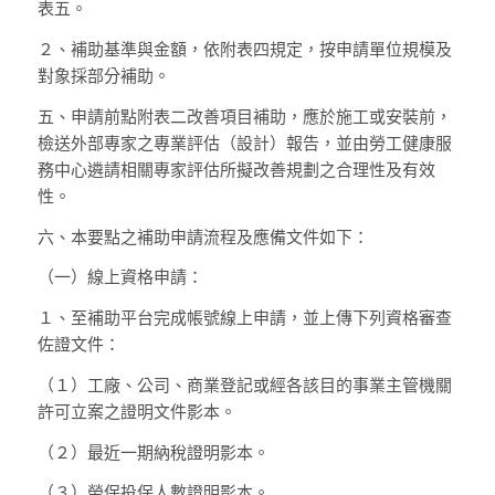
表五。
２、
補助基準與金額，依附表四規定，按申請單位規模及
對象採部分補助。
五、
申請前點附表二改善項目補助，應於施工或安裝前，
檢送外部專家之專業評估（設計）報告，並由勞工健康服
務中心遴請相關專家評估所擬改善規劃之合理性及有效
性。
六、
本要點之補助申請流程及應備文件如下：
（一）
線上資格申請：
１、
至補助平台完成帳號線上申請，並上傳下列資格審查
佐證文件：
（１）
工廠、公司、商業登記或經各該目的事業主管機關
許可立案之證明文件影本。
（２）
最近一期納稅證明影本。
（３）
勞保投保人數證明影本。