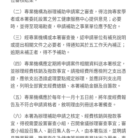
位審核結果。
（二）
專業機構為辦理補助申請案之審查，得洽詢專家學
者或本署委託設置之勞工健康服務中心提供意見；必要
時，並得至現場勘查，申請補助之事業單位應予配合。
（三）
經專業機構或本署審查後，認申請單位有補充說明
或提出相關文件之必要者，得通知其於五工作天內補正；
逾期未補正者，得不予補助。
（四）
專業機構應定期將申請案件相關資料送本署核定，
並辦理經費核銷及撥款事宜。請撥經費所應檢附之支出憑
證，應依支出憑證處理要點規定辦理，並應詳列支出用
途，列明全部實支經費總額、本署補助金額及自籌款。
（五）
專業機構應於每年十一月十五日前，將年度經費報
告及不符合申請資格者，敘明理由列冊送本署備查。
（六）
本署為辦理補助申請之核定、經費核銷與撥款事
宜，得視需要設置審查小組，召開會議辦理審查事宜；審
查小組設召集人、副召集人各一人，由本署指派，並聘請