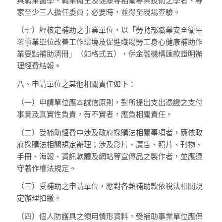
具職業醫學、職業衛生及健康等相關專業技術之學者、專
家至少三人擔任委員；必要時，並得至現場查驗。
（七）
經核定補助之事業單位，以「勞動部職業安全衛生
署事業單位改善工作環境及促進職場勞工身心健康補助作
業要點補助清冊」（如格式五），併金融機構匯款證明辦
理經費結報。
八、
申請單位之其他相關責任如下：
（一）
申請單位應本誠信原則，對所提出支出憑證之支付
事實及真實性負責，有不實者，應負相關責任。
（二）
受補助經費中涉及政府採購法相關事項者，應依政
府採購法相關規定辦理；涉及影片、廣告、照片、刊物、
手冊、海報、資訊軟體及網站等宣傳品之製作者，並應遵
守著作權法規定。
（三）
受補助之申請單位，應對各類補助款依稅法相關規
定辦理扣繳。
（四）
個人防護具之領用情形資料，受補助事業單位應保