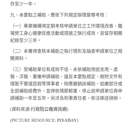
存至少一年。
九、
本要點之補助，應依下列規定辦理督導考核：
（一）
專業機構得定期考核申請單位之工作環境改善、職
場勞工身心健康促進活動或措施之執行成效，並留存相關
紀錄至少三年。
（二）
本署得查核本補助之執行情形及抽查申請單位之相
關資料。
（三）
受補助單位有成效不佳、未依補助用途支用、虛
報、浮報、重複申請補助、違反本要點規定、檢附文件有
隱匿不實或造假等情事者，除應撤銷該補助，追繳部分或
全部補助經費外，並得依情節輕重，停止該申請單位再申
請補助一年至五年。另涉及刑事責任者，依法移送偵辦。
(資料來源:
行政院公報資訊網
)
(PICTURE RESOURCE:
PIXABAY
)