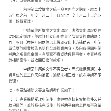
（４）
改善成果報告（如格式五）。
前項第二款檢附之統一發票開立之期間，應為申
請年度之前一年度十月二十一日至當年度十月二十日之期
間，始得受理。
申請單位所檢附之支出憑證，應依支出憑證處理
要點規定辦理，並應詳列支出用途與全部實支經費總額；
同一項目（案件）向兩個以上機關提出申請補助者，申請
單位應於經費報告表明列全部經費內容，及向各機關申請
補助之項目與金額。有隱匿不實或造假情事者，本署將撤
銷補助案件，並收回已撥付款項。
申請案件應備文件不齊全者，專業機構應通知申
請單位於五工作天內補正；逾期未補正者，該次申請不予
受理。
七、
本要點補助之審查及請撥作業如下：
（一）
專業機構受理申請後，應逐案審核其資格條件及補
助項目等，並於審核完成後，於補助平台線上通知事業單