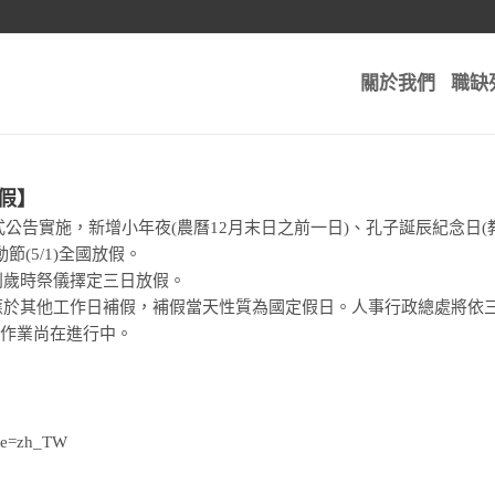
關於我們
職缺
假】
正式公告實施，新增小年夜(農曆12月末日之前一日)、孔子誕辰紀念日(
勞動節(5/1)全國放假。
別歲時祭儀擇定三日放假。
應於其他工作日補假，補假當天性質為國定假日。人事行政總處將依三
關作業尚在進行中。
ale=zh_TW