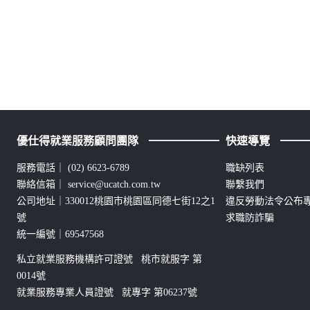
優仕得就業服務顧問團隊
快速導覽
服務電話｜
(02) 6623-6789
職缺列表
聯絡信箱｜
service@ucatch.com.tw
聯繫我們
公司地址｜330012桃園市桃園區同德七街12之1
違反勞動法令公布
號
求職防詐騙
統一編號｜69547568
私立就業服務機構許可證號 桃市就服字 第
0014號
就業服務專業人員證號 就專字 第06237號