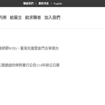
聯絡我們
最新消息
English
列表
給雇主
給求職者
加入我們
教師節9/28)、臺灣光復暨金門古寧頭大
讀通過的條例重行公告114年辦公日曆