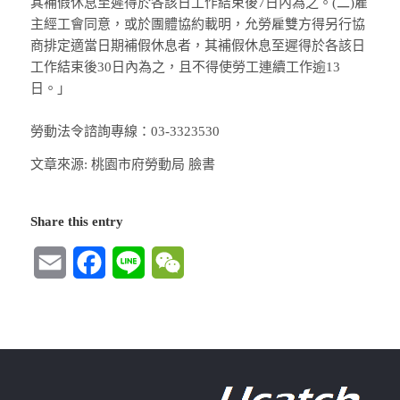
其補假休息至遲得於各該日工作結束後7日內為之。(二)雇
主經工會同意，或於團體協約載明，允勞雇雙方得另行協
商排定適當日期補假休息者，其補假休息至遲得於各該日
工作結束後30日內為之，且不得使勞工連續工作逾13
日。」
勞動法令諮詢專線：03-3323530
文章來源: 桃園市府勞動局 臉書
Share this entry
Email
Facebook
Line
WeChat