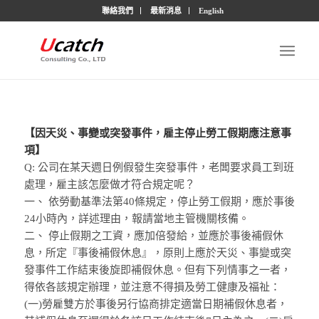
聯絡我們
最新消息
English
【因天災、事變或突發事件，雇主停止勞工假期應注意事
項】
Q: 公司在某天週日例假發生突發事件，老闆要求員工到班
處理，雇主該怎麼做才符合規定呢？
一、 依勞動基準法第40條規定，停止勞工假期，應於事後
24小時內，詳述理由，報請當地主管機關核備。
二、 停止假期之工資，應加倍發給，並應於事後補假休
息，所定『事後補假休息』，原則上應於天災、事變或突
發事件工作結束後旋即補假休息。但有下列情事之一者，
得依各該規定辦理，並注意不得損及勞工健康及福祉：
(一)勞雇雙方於事後另行協商排定適當日期補假休息者，