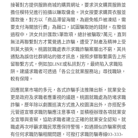
接著對方提供服飾商城的購買網址，要求洪女購買服飾並
擔任模特兒進行拍攝以賺取傭金。洪女按要求購買衣服並
匯款後，對方以「商品滯留海關，為避免帳戶被凍結，需
要支付海關放行費」為藉口，試圖騙取她的錢財。在整個
過程中，洪女共計匯款5筆款項，總計被騙取7萬元，直到
無法再聯繫對方才驚覺遇上詐騙，遭受了財產及精神上受
到莫大損失。桃園就職處表示求職詐騙案層出不窮，其共
通點為誤信社群網站的徵才訊息，按照步驟聯繫廣告上所
留聯繫方式，例如加LINE或私訊對方，最終陷入求職陷
阱。建議求職者可透過「各公立就業服務站」尋找職缺，
較有保障。
因應就業市場的多元，各式詐騙手法推陳出新，就業安全
更是政府及求職者應重視的議題。桃園就職處為防堵求職
詐騙，歷年除以劇團巡演方式進入校園演出外，亦搭配多
元管道宣導求職防騙應注意事項，並積極辦理各項就業安
全宣導與查察，協助求職者建立正確的就業安全認知。就
職處再次呼籲求職民眾應保持警惕，如遇類似詐騙案例或
有任何求職防騙相關問題，可撥打求職防騙專線03-333-