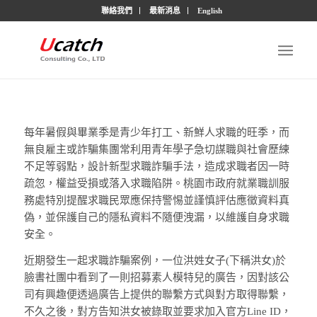
聯絡我們
最新消息
English
每年暑假與畢業季是青少年打工、新鮮人求職的旺季，而
無良雇主或詐騙集團常利用青年學子急切謀職與社會歷練
不足等弱點，設計新型求職詐騙手法，造成求職者因一時
疏忽，權益受損或落入求職陷阱。桃園市政府就業職訓服
務處特別提醒求職民眾應保持警惕並謹慎評估應徵資料真
偽，並保護自己的隱私資料不隨便洩漏，以維護自身求職
安全。
近期發生一起求職詐騙案例，一位洪姓女子(下稱洪女)於
臉書社團中看到了一則招募素人模特兒的廣告，因對該公
司有興趣便透過廣告上提供的聯繫方式與對方取得聯繫，
不久之後，對方告知洪女被錄取並要求加入官方Line ID，