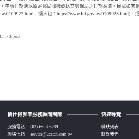
本)，申請日期則以原寄郵局郵戳或送交勞保局之日期為準。民眾如有
v.tw/0109927.html
，懶人包：
https://www.bli.gov.tw/0109928.html
)，
93178/post
優仕得就業服務顧問團隊
快速導覽
服務電話｜
(02) 6623-6789
職缺列表
聯絡信箱｜
service@ucatch.com.tw
聯繫我們