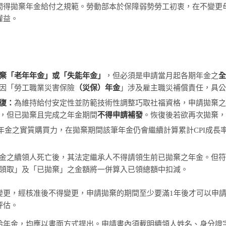
間得拋棄年金給付之規範。勞動部本於保障弱勢勞工初衷，在不變更
權益。
棄「老年年金」或「失能年金」
，但必須是申請當月起各期年金之
因「勞工職業災害保險
（災保）年金
」涉及雇主職災補償責任，具
復：
為維持給付安定性並防範技術性調整巧取社福資格，申請拋棄
，但已拋棄且完成之年金期間
不得申請補發
。恢復後若欲再次拋棄
年金之實質購買力，在拋棄期間該筆年金仍會繼續計算累計CPI成長
金之續領人死亡後，其法定繼承人不得請領生前已拋棄之年金。但
領取」及「已拋棄」之金額將一併算入已領總額中扣減。
變更，經核准後不得變更，申請拋棄的期間至少要滿1年後才可以申
評估。
給年金，均應以書面方式提出。申請書內須載明續領人姓名、身分證