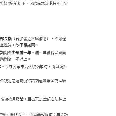
母法架構前提下，因應民眾訴求特別訂定
全部金額
（含加發之眷屬補助），不可僅
公益性質，故
不得拋棄
。
之期間
至少須滿一年
。滿一年後得以書面
，應間隔一年以上。
率。未來民眾申請恢復領取時，將以調升
符合規定之遺屬仍得請領遺屬年金或差額
請恢復按月發給，且拋棄之金額在法律上
字號、聯絡方式、欲拋棄或恢復之年金項