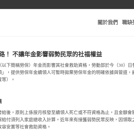
關於我們
職缺
路！ 不讓年金影響弱勢民眾的社福權益
（以下簡稱勞保）年金而影響其社會救助資格，勞動部於今（30）日
項」，提供勞保年金續領人可暫時拋棄勞保年金的明確依據與管道，
置等）。
境
發給後，原則上係按月核發至續領人死亡或不符資格為止，且金額會隨
保給付須列入家庭總收入計算。近年來有接獲弱勢民眾反映，因領取
收容安置等社會救助資格。