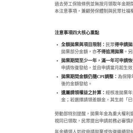
過去勞工保險條例並無按月領取年金期
本注意事項，兼顧勞保體制與民眾社福
注意事項四大核心重點
全額拋棄與項目限制：
民眾
得申請拋
拋棄部分金額，亦
不得追溯拋棄
。另
拋棄期間至少一年，滿一年可申請恢
申請恢復發給，並自申請當月起生效
拋棄期間金額仍隨CPI調整：
為保障
後的金額發給。
遺屬請領權益之計算：
經核准拋棄年
金；若選擇請領差額金，其生前「已
勞動部特別提醒，拋棄年金為重大權利
視同已領取，民眾提出申請前務必審慎
年金續領人如欲申請拋棄或恢復繼續發