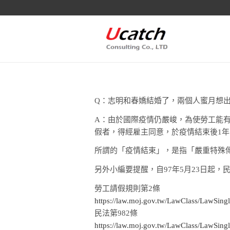
Q：志明和春嬌結婚了，兩個人蜜月想
A：由於國際疫情仍嚴峻，為使勞工能有較彈
假者，得經雇主同意，於疫情結束後1
所謂的「疫情結束」，是指「嚴重特殊
另外小編要提醒，自97年5月23日起
勞工請假規則第2條
https://law.moj.gov.tw/LawClass/LawSi
民法第982條
https://law.moj.gov.tw/LawClass/LawSi