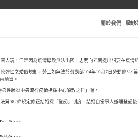
關於我們
職缺
出國去玩，但是因為疫情導致無法出國，志明向老闆提出想要在疫情結
性之婚假規劃，勞工如無法於勞動部104年10月7日勞動條3字第 10
年內請畢。
傳染性肺炎中央流行疫情指揮中心解散之日」喔。
，民法第982條規定修正結婚採「登記」制度，結婚自當事人辦理登記
ngle.aspx……
ngle.aspx……