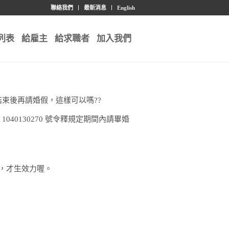
聯絡我們
最新消息
English
列表
給雇主
給求職者
加入我們
束後再請婚假，這樣可以嗎??
40130270 號令釋規定期間內請畢婚
後，才生效力喔。