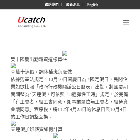
聯絡我們
最新消息
English
雙十國慶出勤薪資這樣算
雙十連假，調休補班怎麼做
依據勞基法規定，10月10日國慶日為
#國定假日
，民間企
業如欲比照「政府行政機關辦公日曆表」出勤，將國慶期
間調整為4天連假，可依照「8週彈性工時」規定，於完備
「有工會者，經工會同意，如事業單位無工會者，經勞資
會議同意」程序後，將112年9月23日的休息日與10月9日
的工作日調整互換。
連假加班薪資如何計算