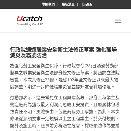
聯絡我們
最新消息
English
行政院通過職業安全衛生法修正草案 強化職場
減災及霸凌防治
為強化勞工安全衛生保障，行政院會今(28)日通過勞動部
擬具之職業安全衛生法部分條文修正草案，將函請立法院
審議，本次共修正23條，是從102年全文修正以來最大幅
度調整，期進一步降低職業災害並提升友善職場環境。
勞動部表示，過去常見在工程興建階段，部分工程業主及
營造廠商為獲取最大利潤而忽略工安投資，且層層轉包導
致責任不明，風險多由下包廠商及勞工承擔，為此，本次
修法從源頭要求一定規模以上之工程業主，於交付規劃、
設計及施工時，應事前分析潛在危害，採取預防作為並編