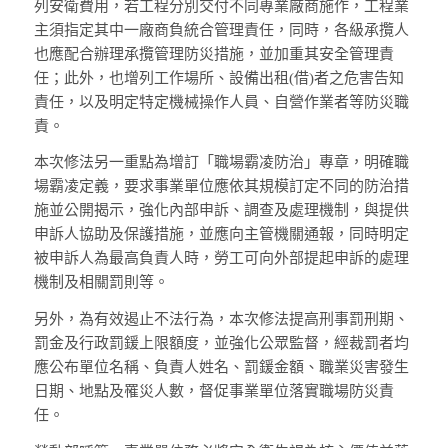
列安衛費用，若工程分別交付不同專業廠商施作，工程業
主須指定其中一廠商負統合管理責任，同時，各級承攬人
也應配合辦理承攬管理防災措施，並加重其安全管理責
任；此外，也增列工作場所、設備出租(借)者之危害告知
責任，以及明定特定機械操作人員、自營作業者等防災職
責。
本次修法另一重點為增訂「職場霸凌防治」專章，明確職
場霸凌定義，要求事業單位應依其規模訂定不同的防治措
施並公開揭示，強化內部申訴、調查及處理機制，與提供
申訴人協助及保護措施，並應向主管機關通報，同時明定
被申訴人為最高負責人時，勞工可向外部提起申訴的處理
機制及相關罰則等。
另外，為有效遏止不法行為，本次修法提高刑事罰刑期、
罰金及行政罰鍰上限額度，並強化公眾監督，經裁罰者均
應公布單位名稱、負責人姓名、罰鍰金額、職業災害發生
日期、地點及罹災人數，督促事業單位落實職場防災責
任。