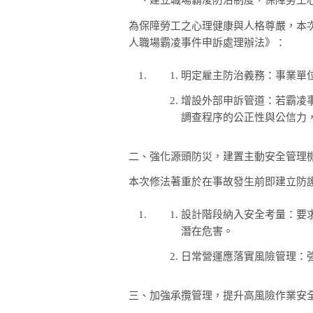
一、建立職場霸凌防治制度，保障勞工
為保障勞工之心理健康與人格尊嚴，本
人職場霸凌事件申訴處理辦法》：
明定雇主防治義務：事業單
增設外部申訴管道：若霸凌
調查程序的公正性與公信力
二、強化源頭防災，建置主動安全管理
本次修法著重於在事故發生前即建立防
設計階段納入安全考量：要
潛在危害。
日常營運應落實風險管理：
三、加強承攬管理，提升高風險作業安