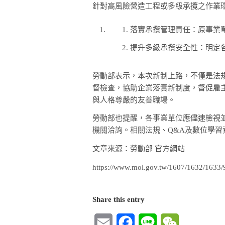
針對高風險營造工程或多級承攬之作業
落實承攬管理責任：原事業
提升多級承攬安全性：明定
勞動部表示，本次新制上路，不僅是法
督檢查，協助企業落實新制度，督促雇
與人格尊嚴的友善職場。
勞動部也提醒，各事業單位應儘速檢視
機關洽詢。相關法規、Q&A及數位學
文章來源：勞動部 官方網站
https://www.mol.gov.tw/1607/1632/1633/
Share this entry
Email
Facebook
Line
WeChat