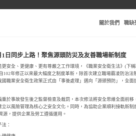
關於我們
職缺
7月1日同步上路！聚焦源頭防災及友善職場新制度
更安全、更健康、更有尊嚴之工作環境，《職業安全衛生法》(下稱職
法自102年修正以來最大幅度之制度革新，除首次建立職場霸凌防治
我國職業安全衛生政策正式由「事後處理」邁向「源頭預防」，全面
偏重於事故發生後之監督檢查及裁罰，本次修法將安全思維全面前移
建立以風險管理為核心之安全文化。同時，為協助企業順利接軌新制度
習資源，提供企業及勞工遵循運用。
子法：