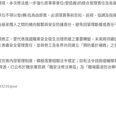
環境，本次修法進一步強化原事業單位(營造廠)的統合管理責任及各
單位不得以發(轉)包為由卸責，必須落實事前告知、巡視、協調及指
各級承攬人之間的橫向聯繫與安全防護責任，避免因管理斷層或責任
規修正，更代表我國職業安全衛生治理思維之重要轉變。未來將持續
主善盡安全管理責任，並與勞工及各界共同建立「預防重於補救」之
並完善內部管理制度，積極落實相關法令規定；如有法令諮詢或輔導
習資源，已公布於職安署官網「職安法修法專區」及「職場霸凌防治
93216/post