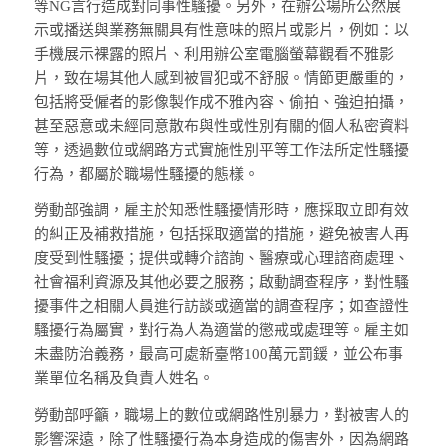
等NG言行造成對同事性騷擾。另外，在辦公場所公然展
示或播送與業務無關具有性意味的照片或影片，例如：以
手機展示裸露的照片、利用辦公室電腦螢幕觀看不雅影
片，致在場其他人感到被冒犯或不舒服。情節更嚴重的，
包括將受僱者的影像製作成不雅內容、偷拍、強迫拍攝，
甚至惡意或未經同意散布與性或性別有關的個人私密資料
等，透過數位或網路方式實施性別平等工作法所定性騷擾
行為，都屬於職場性騷擾的態樣。
勞動部強調，雇主於知悉性騷擾情形時，應採取立即有效
的糾正及補救措施，包括採取適當的措施，避免被害人再
度受到性騷擾；提供或轉介諮詢、醫療或心理諮商處理、
社會福利資源及其他必要之服務；啟動調查程序，對性騷
擾事件之相關人員進行訪談或適當的調查程序；如查證性
騷擾行為屬實，對行為人為適當的懲戒或處理等。雇主如
未盡防治義務，最高可處新臺幣100萬元罰鍰，並公布事
業單位名稱及負責人姓名。
勞動部呼籲，職場上的數位或網路性別暴力，對被害人的
影響深遠，除了性騷擾行為本身造成的傷害外，因為網路