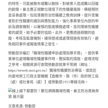
的特性，可能被散布或難以刪除，對被害人造成難以回復
的創傷。雇主應正視數位環境下的性騷擾風險，積極預防
並妥善處理，包括落實防治性騷擾之教育訓練，提升受僱
者對於性騷擾的識別與應對能力，強化事業單位內部的申
訴及調查機制，以審慎的態度積極處理，並同理被性騷擾
者的感受，給予必要的協助。此外，更應透過相關的追
蹤、考核及監督機制，確保懲戒或處理措施有效執行，避
免相同事件或報復情事之發生。
勞動部亦編訂「職場性騷擾申訴處理指導手冊」，提供事
業單位處理職場性騷擾事件時，應採取的措施、處理流程
之參考，相關資源可查閱勞動部就業平等網（網址：
https://eeweb.mol.gov.tw
）職場性騷擾防治專區，或就近
向當地勞工行政主管機關【直轄市、縣（市）政府勞工局
（處）或社會局（處）】或勞動部1955專線洽詢。
文章來源: 勞動部