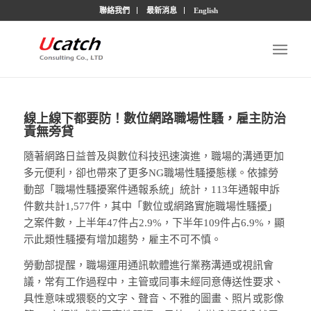
聯絡我們
最新消息
English
線上線下都要防！數位網路職場性騷，雇主防治
責無旁貸
隨著網路日益普及與數位科技迅速演進，職場的溝通更加
多元便利，卻也帶來了更多NG職場性騷擾態樣。依據勞
動部「職場性騷擾案件通報系統」統計，113年通報申訴
件數共計1,577件，其中「數位或網路實施職場性騷擾」
之案件數，上半年47件占2.9%，下半年109件占6.9%，顯
示此類性騷擾有增加趨勢，雇主不可不慎。
勞動部提醒，職場運用通訊軟體進行業務溝通或視訊會
議，常有工作過程中，主管或同事未經同意傳送性要求、
具性意味或猥褻的文字、聲音、不雅的圖畫、照片或影像