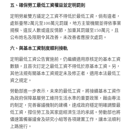
五、確保勞工最低工資權益並定明罰則
定明勞雇雙方議定之工資不得低於最低工資，倘有違者，
處新臺幣2萬元至100萬元罰鍰，地方主管機關並得依事業
規模、違反人數或違反情節，加重其罰鍰至150萬元，且
公布姓名及限期令其改善，未改善者應按次處罰。
六、與基本工資制度順利接軌
定明最低工資公告實施前，仍繼續適用原核定的基本工資
數額，且首次訂定之最低工資不得低於原基本工資。另，
其他法規有關基本工資規定未及修正者，適用本法最低工
資之規定。
勞動部進一步表示，未來的最低工資，將接續基本工資作
為政府保障基層勞工維持生活水準的重要政策，藉由專法
的制定，完善審議機制的建構，達成政府穩定明確調整最
低工資，撐住勞工及其家庭經濟生活的承諾。勞動部也將
儘速籌備審議會及研究小組等各項建置工作，讓本法順利
上路施行。