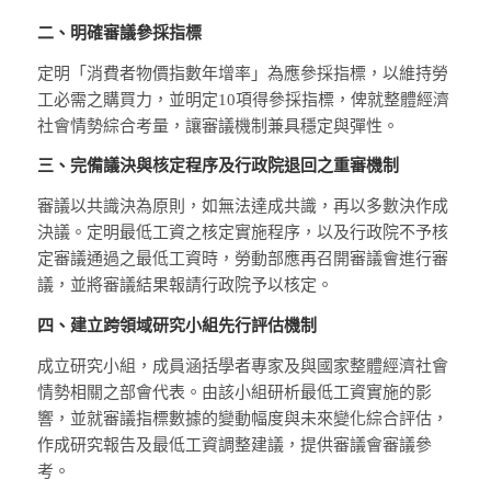
二、明確審議參採指標
定明「消費者物價指數年增率」為應參採指標，以維持勞
工必需之購買力，並明定10項得參採指標，俾就整體經濟
社會情勢綜合考量，讓審議機制兼具穩定與彈性。
三、完備議決與核定程序及行政院退回之重審機制
審議以共識決為原則，如無法達成共識，再以多數決作成
決議。定明最低工資之核定實施程序，以及行政院不予核
定審議通過之最低工資時，勞動部應再召開審議會進行審
議，並將審議結果報請行政院予以核定。
四、建立跨領域研究小組先行評估機制
成立研究小組，成員涵括學者專家及與國家整體經濟社會
情勢相關之部會代表。由該小組研析最低工資實施的影
響，並就審議指標數據的變動幅度與未來變化綜合評估，
作成研究報告及最低工資調整建議，提供審議會審議參
考。