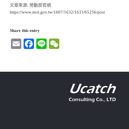
文章來源: 勞動部官網
https://www.mol.gov.tw/1607/1632/1633/65256/post
Share this entry
Email
Facebook
Line
WeChat