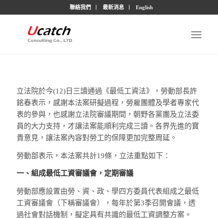
聯絡我們
最新消息
English
立法院於今(12)日三讀通過《最低工資法》，勞動部長許
銘春表示，感謝本法案研擬過程，勞雇團體及學者專家代
表的參與，也感謝立法院審議期間，朝野各黨團及立法委
員的大力支持，才讓法案能順利完成三讀。各界先進的寶
貴意見，讓法案內容對勞工的保障更加完整周延。
勞動部表示，本法案共計19條，立法重點如下：
一、組成最低工資審議會，定期審議
勞動部應設置由勞、資、政、學四方委員代表組成之最低
工資審議會（下稱審議會），每年於第3季召開會議，透
過社會對話機制，擬定具有共識的最低工資調整方案。