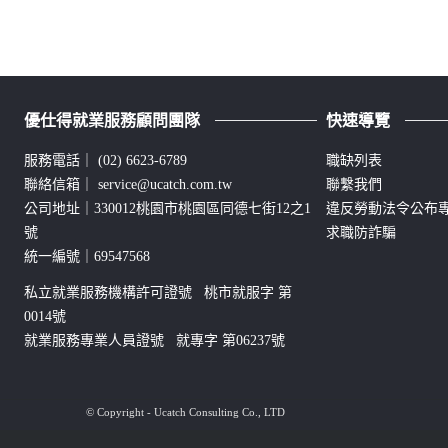
優仕得就業服務顧問團隊
快速導覽
服務電話｜
(02) 6623-6789
職缺列表
聯絡信箱｜
service@ucatch.com.tw
聯繫我們
公司地址｜330012桃園市桃園區同德七街12之1
違反勞動法令公布
號
求職防詐騙
統一編號｜69547568
私立就業服務機構許可證號 桃市就服字 第
0014號
就業服務專業人員證號 就專字 第06237號
© Copyright - Ucatch Consulting Co., LTD