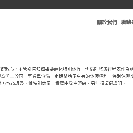
關於我們
職缺
】
旅遊散心，主管卻告知如果要請休特別休假，需檢附旅遊行程表作為請
休假為勞工於同一事業單位滿一定期間給予享有的休假權利，特別休假
他方協商調整。惟特別休假工資應由雇主照給，另無須請假證明。