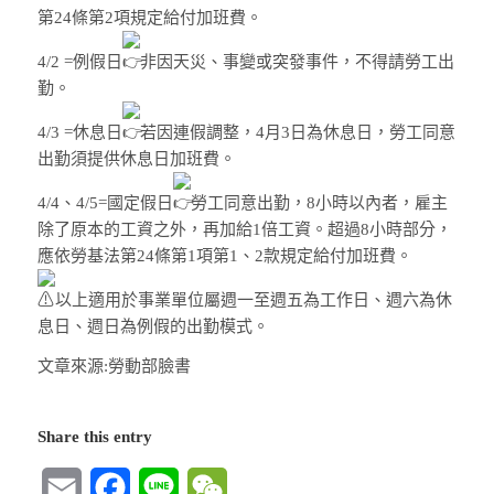
第24條第2項規定給付加班費。
4/2 =例假日
非因天災、事變或突發事件，不得請勞工出
勤。
4/3 =休息日
若因連假調整，4月3日為休息日，勞工同意
出勤須提供休息日加班費。
4/4、4/5=國定假日
勞工同意出勤，8小時以內者，雇主
除了原本的工資之外，再加給1倍工資。超過8小時部分，
應依勞基法第24條第1項第1、2款規定給付加班費。
以上適用於事業單位屬週一至週五為工作日、週六為休
息日、週日為例假的出勤模式。
文章來源:勞動部臉書
Share this entry
Email
Facebook
Line
WeChat