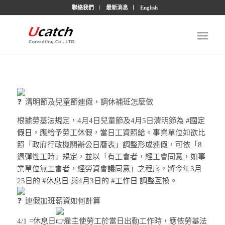
聯絡我們
最新消息
English
清明節及兒童節連假，調休補班怎麼做
根據勞基法規定，4月4日兒童節及4月5日清明節為
#國定
假日
，應給予勞工休假，當日工資照給。事業單位如欲比
照「政府行政機關辦公日曆表」調整形成連假，可依「8
週彈性工時」規定，並以「有工會者，經工會同意，如事
業單位無工會者，經勞資會議同意」之程序，將今年3月
25日的
#休息日
與4月3日的
#工作日
調整互換。
連假加班薪資如何計算
4/1 =休息日
雇主使勞工於當日出勤工作時，應依勞基法