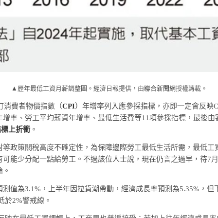
▲歷年最低工資月薪調整圖。經濟日報提供，由
聯合新聞網
授權轉載。
明訂消費者物價指數（
CPI
）年增率列入應參採指標，亦即一定會反映C
年增率、勞工平均薪資年增率、最低生活費等11項參採指標，最後由
指標上折衝
。
對等政策關稅高度不確定性，為保障邊際勞工最低生活所需，最低工資
有可能少分配一點給勞工。不過該位人士說，現在仍言之過早，待7
論。
測值為3.1%，上半年因拉貨潮帶動，經濟成長率預測為5.35%，
已低於2%警戒線。