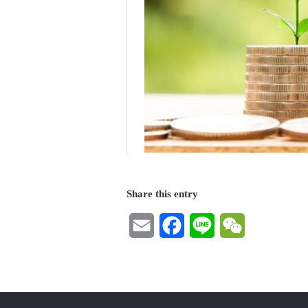
Share this entry
Email
Facebook
Line
WeChat