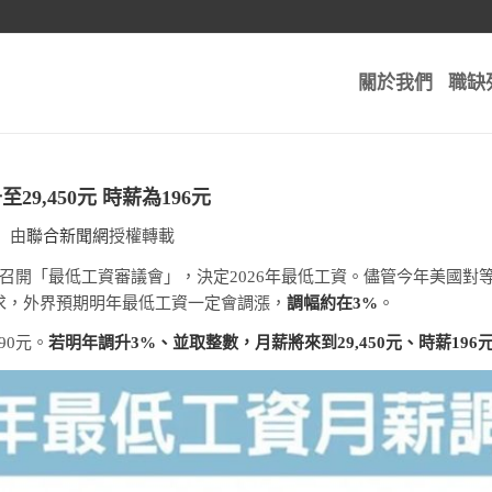
關於我們
職缺
9,450元 時薪為196元
智 由
聯合新聞網
授權轉載
召開「最低工資審議會」，決定2026年最低工資。儘管今年美國對
求，外界預期明年最低工資一定會調漲，
調幅約在3%
。
90元。
若明年調升3%、並取整數，月薪將來到29,450元、時薪196