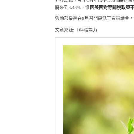
外界認為，今年CPI年增率1.88%
將來到3.43%，惟
因美國對等關稅政策
勞動部最遲在9月召開最低工資審議會
文章來源: 104職場力