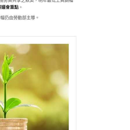
率由勞資共享之默契，明年最低工資調幅
審議會重點
。
調幅仍由勞動部主導。