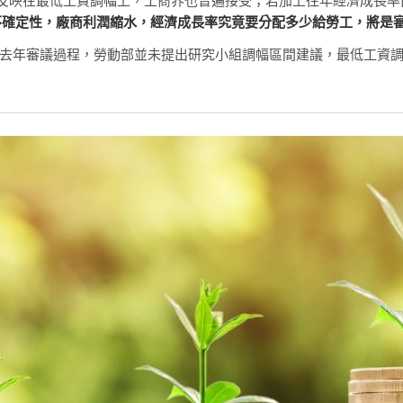
將足額反映在最低工資調幅上，工商界也普遍接受；若加上往年經濟成長
不確定性，廠商利潤縮水，經濟成長率究竟要分配多少給勞工，將是
。去年審議過程，勞動部並未提出研究小組調幅區間建議，最低工資