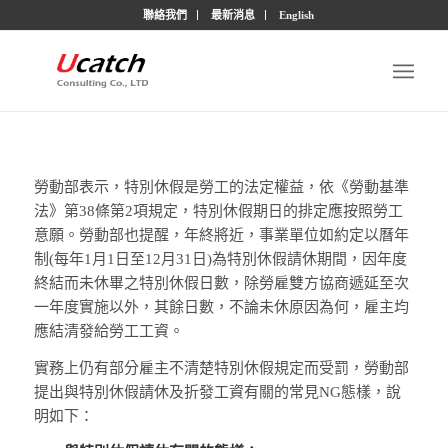
聯絡我們
最新消息
English
勞動部表示，特別休假是勞工的法定權益，依《勞動基準
法》第38條第2項規定，特別休假期日的排定應按照勞工
意願。勞動部也提醒，年終將近，事業單位如約定以曆年
制(每年1月1日至12月31日)為特別休假請休期間，因年度
終結而未休畢之特別休假日數，除勞雇雙方協商遞延至次
一年度實施以外，其餘日數，不論未休原因為何，雇主均
應結清發給勞工工資。
實務上仍有部分雇主不清楚特別休假規定而受罰，勞動部
提出與特別休假請休及折發工資有關的常見NG態樣，說
明如下：