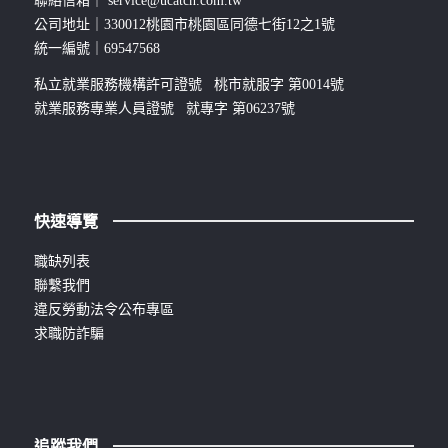
聯絡信箱｜
service@ucatch.com.tw
公司地址｜330012桃園市桃園區同德七街12之1號
統一編號｜69547568
私立就業服務機構許可證號 桃市就服字 第0014號
就業服務專業人員證號 就專字 第06237號
快速導覽
職缺列表
聯繫我們
違反勞動法令公布專區
求職防詐騙
追蹤我們