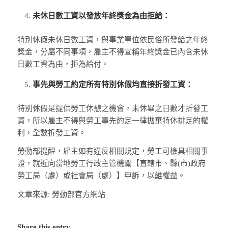
未休日數工資以發放年終獎金為由拒給：
特別休假未休日數工資，與事業單位依民俗所發給之年終
獎金，分屬不同事項，雇主不得宣稱年終獎金已內含未休
日數工資為由，拒為給付。
事先與勞工約定所有特別休假均直接折發工資：
特別休假是提供勞工休憩之機會，未休畢之日數才折發工
資，所以雇主不得與勞工事先約定一律拋棄特休排定的權
利，全數折發工資。
勞動部提醒，雇主如有違反相關規定，勞工可檢具相關事
證，就近向當地勞工行政主管機關【直轄市、縣(市)政府
勞工局（處）或社會局（處）】申訴，以維權益。
文章來源: 勞動部官方網站
Share this entry