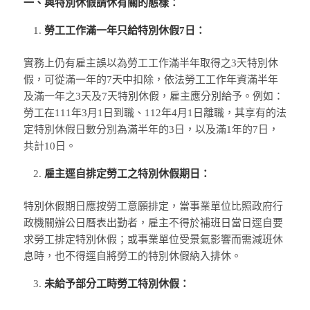
一、與特別休假請休有關的態樣：
勞工工作滿一年只給特別休假7日：
實務上仍有雇主誤以為勞工工作滿半年取得之3天特別休
假，可從滿一年的7天中扣除，依法勞工工作年資滿半年
及滿一年之3天及7天特別休假，雇主應分別給予。例如：
勞工在111年3月1日到職、112年4月1日離職，其享有的法
定特別休假日數分別為滿半年的3日，以及滿1年的7日，
共計10日。
雇主逕自排定勞工之特別休假期日：
特別休假期日應按勞工意願排定，當事業單位比照政府行
政機關辦公日曆表出勤者，雇主不得於補班日當日逕自要
求勞工排定特別休假；或事業單位受景氣影響而需減班休
息時，也不得逕自將勞工的特別休假納入排休。
未給予部分工時勞工特別休假：