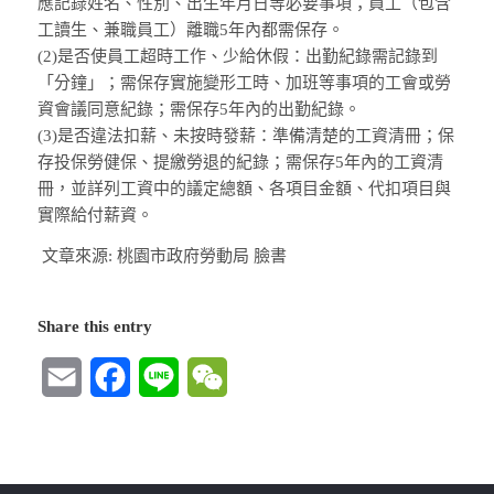
應記錄姓名、性別、出生年月日等必要事項；員工（包含
工讀生、兼職員工）離職5年內都需保存。
(2)是否使員工超時工作、少給休假：出勤紀錄需記錄到
「分鐘」；需保存實施變形工時、加班等事項的工會或勞
資會議同意紀錄；需保存5年內的出勤紀錄。
(3)是否違法扣薪、未按時發薪：準備清楚的工資清冊；保
存投保勞健保、提繳勞退的紀錄；需保存5年內的工資清
冊，並詳列工資中的議定總額、各項目金額、代扣項目與
實際給付薪資。
文章來源: 桃園市政府勞動局 臉書
Share this entry
Email
Facebook
Line
WeChat