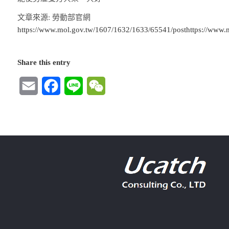
文章來源: 勞動部官網
https://www.mol.gov.tw/1607/1632/1633/65541/posthttps://www.
Share this entry
Email
Facebook
Line
WeChat