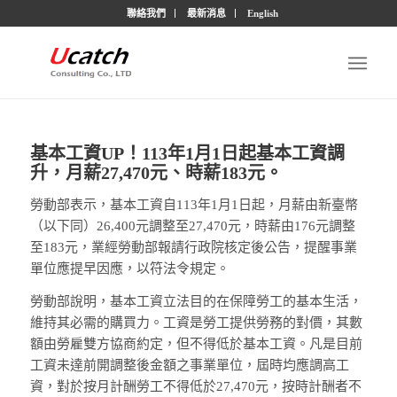
聯絡我們
最新消息
English
基本工資UP！113年1月1日起基本工資調
升，月薪27,470元、時薪183元。
勞動部表示，基本工資自113年1月1日起，月薪由新臺幣
（以下同）26,400元調整至27,470元，時薪由176元調整
至183元，業經勞動部報請行政院核定後公告，提醒事業
單位應提早因應，以符法令規定。
勞動部說明，基本工資立法目的在保障勞工的基本生活，
維持其必需的購買力。工資是勞工提供勞務的對價，其數
額由勞雇雙方協商約定，但不得低於基本工資。凡是目前
工資未達前開調整後金額之事業單位，屆時均應調高工
資，對於按月計酬勞工不得低於27,470元，按時計酬者不