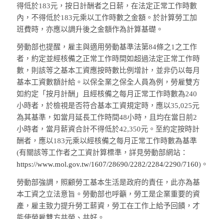
得低於183元，按日計酬者之日薪，在法定正常工作時數
內，不得低於183元乘以工作時數之金額。於計算勞工加
班費時，亦應以調升後之金額作為計算基礎。
勞動部也提醒，雇主與適用勞動基準法第84條之1之工作
者，約定並經核備之正常工作時間如超過法定正常工作時
數，則該等之基本工資應按時數比例增計，並非仍以每月
基本工資數額計給。以保全業之保全人員為例，勞雇雙方
如約定「按月計酬」且經核備之每月正常工作時數為240
小時者，於檢視是否符合基本工資規定時，應以35,025元
為其基準，如當月延長工作時間48小時，且均在當日前2
小時者，當月薪資合計不得低於42,350元。至約定按時計
酬者，應以183元乘以經核備之每月正常工作時數為基準
(有關該等工作者之工資計算標準，詳見勞動部網站：
https://www.mol.gov.tw/1607/28690/2282/2284/2290/7160
)。
勞動部強調，照顧勞工基本生活是政府的責任，此亦為基
本工資之立法意旨。勞動部也呼籲，勞工是企業重要的資
產，雇主致力提升勞工薪資，勞工在工作上給予回饋，才
能使勞雇雙方共榮、共好。