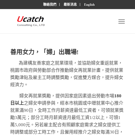
聯絡我們
最新消息
English
善用女力，「婦」出職場!
為建構友善家庭之就業環境，並協助婦女重返就業，
桃園市政府與勞動部合作推動婦女再就業計畫，提供就業
獎勵津貼及雇主工時調整獎勵，促進雙方媒合，提升婦女
經濟力。
婦女再就業獎勵，提供因家庭因素退出勞動市場
180
日以上
之婦女申請參與，經本市桃園或中壢就業中心推介
就業滿90日，全時工作月薪資達最低工資者，可領就業獎
勵3萬元；部分工時月薪資達月最低工資1/2以上，可領1
萬5,000元。另若雇主配合有照顧家庭需求之婦女提供工
時調整或部分工時工作，且僱用經推介之婦女每滿30日，