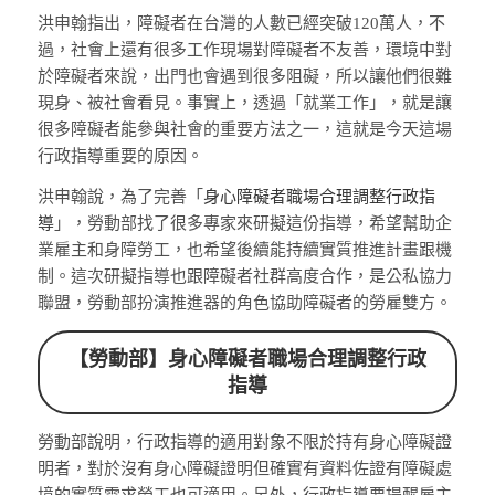
洪申翰指出，障礙者在台灣的人數已經突破120萬人，不
過，社會上還有很多工作現場對障礙者不友善，環境中對
於障礙者來說，出門也會遇到很多阻礙，所以讓他們很難
現身、被社會看見。事實上，透過「就業工作」，就是讓
很多障礙者能參與社會的重要方法之一，這就是今天這場
行政指導重要的原因。
洪申翰說，為了完善「
身心障礙者職場合理調整行政指
導
」，勞動部找了很多專家來研擬這份指導，希望幫助企
業雇主和身障勞工，也希望後續能持續實質推進計畫跟機
制。這次研擬指導也跟障礙者社群高度合作，是公私協力
聯盟，勞動部扮演推進器的角色協助障礙者的勞雇雙方。
【勞動部】身心障礙者職場合理調整行政
指導
勞動部說明，行政指導的適用對象不限於持有身心障礙證
明者，對於沒有身心障礙證明但確實有資料佐證有障礙處
境的實質需求勞工也可適用。另外，行政指導要提醒雇主