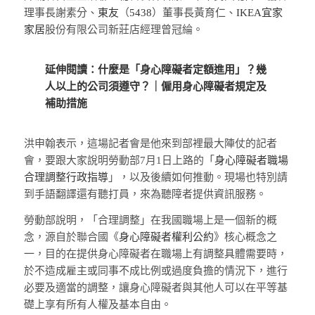
理事長謝素分、
東友
（
5438
）董事長黃育仁、
IKEA宜家
家居
股份有限公司新莊店經理曾冠綸。
延伸閱讀：
什麼是「身心障礙者定額進用」？幾
人以上的公司須遵守？｜僱用身心障礙者規定及
補助措施
洪申翰表示，這場記者會是他來到部裡最大陣仗的記者
會，要跟大家說明勞動部7月1日上路的「
身心障礙者職場
合理調整行政指導
」，以及後續如何推動。現場也特別請
到手語翻譯還有聽打員，來為聽障者提供資訊服務。
勞動部說明，「合理調整」在我國職場上是一個新的概
念，源自於聯合國《
身心障礙者權利公約
》核心概念之
一，目的在提供身心障礙者在職場上有調整具體需要時，
於不造成雇主或同事不成比例或過度負擔的情況下，進行
必要及適當的調整，讓身心障礙者與其他人可以在平等基
礎上享有所有人權及基本自由。