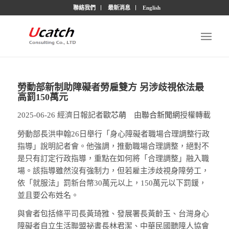
聯絡我們
最新消息
English
勞動部新制助障礙者勞雇雙方 另涉歧視依法最
高罰150萬元
2025-06-26 經濟日報記者
歐芯萌
由
聯合新聞網
授權轉載
勞動部長洪申翰26日舉行「身心障礙者職場合理調整行政
指導」說明記者會。他強調，推動職場合理調整，絕對不
是只有訂定行政指導，重點在如何將「合理調整」融入職
場。該指導雖然沒有強制力，但若雇主涉歧視身障勞工，
依「就服法」罰新台幣30萬元以上，150萬元以下罰鍰，
並且要公布姓名。
與會者包括條平司長黃琦雅、發展署長黃齡玉、台灣身心
障礙者自立生活聯盟祕書長林君潔、中華民國聽障人協會