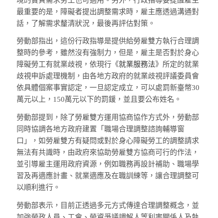
最重要的是，障礙者提出調整需求時，雇主應透過溝通對
話，了解需求釐清狀況，最後再評估對策。
勞動部指出，這份行政指導是提供給勞雇雙方執行合理調
整時的參考，雖然沒有強制力，但是，雇主是否對於身心
障礙勞工有就業歧視，依現行《
就業服務法
》所定的就業
歧視申訴處理機制，由各地方政府的就業歧視評議委員會
依具體個案事實認定，一旦認定成立，可以處罰新臺幣30
萬元以上，150萬元以下的罰鍰，並且要公布姓名。
勞動部提到，除了勞雇雙方運用協商協作方式外，勞動部
同時協調各地方政府建置「職場合理調整諮詢輔導窗
口」，如勞雇雙方有疑問或對於身心障礙勞工的調整請求
無法有共識時，由政府來協助勞雇雙方協商可行的作法，
並引導雇主運用政府資源，例如職務再設計補助、職場學
習及再適應計畫、就業適應及在職訓練等，讓合理調整可
以順利進行。
勞動部表示，目前正透過多元方式傳達合理調整概念，並
加強勞政人員、工會、勞資爭議調解人等利害關係人及執