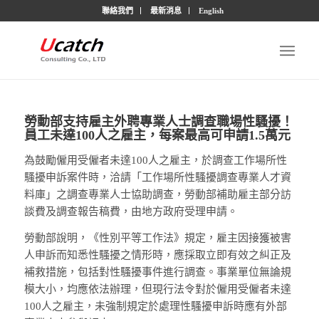
聯絡我們
最新消息
English
勞動部支持雇主外聘專業人士調查職場性騷擾！
員工未達100人之雇主，每案最高可申請1.5萬元
為鼓勵僱用受僱者未達100人之雇主，於調查工作場所性
騷擾申訴案件時，洽請「工作場所性騷擾調查專業人才資
料庫」之調查專業人士協助調查，勞動部補助雇主部分訪
談費及調查報告稿費，由地方政府受理申請。
勞動部說明，《性別平等工作法》規定，雇主因接獲被害
人申訴而知悉性騷擾之情形時，應採取立即有效之糾正及
補救措施，包括對性騷擾事件進行調查。事業單位無論規
模大小，均應依法辦理，但現行法令對於僱用受僱者未達
100人之雇主，未強制規定於處理性騷擾申訴時應有外部