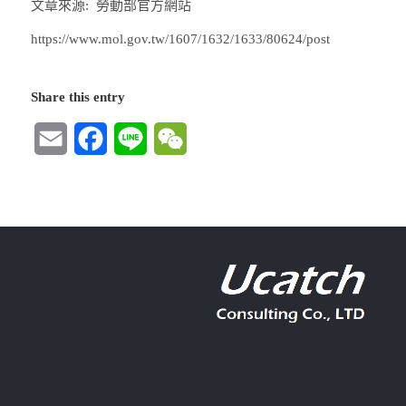
文章來源: 勞動部官方網站
https://www.mol.gov.tw/1607/1632/1633/80624/post
Share this entry
Email
Facebook
Line
WeChat