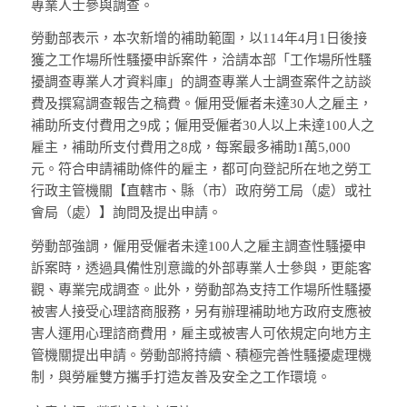
專業人士參與調查。
勞動部表示，本次新增的補助範圍，以114年4月1日後接
獲之工作場所性騷擾申訴案件，洽請本部「工作場所性騷
擾調查專業人才資料庫」的調查專業人士調查案件之訪談
費及撰寫調查報告之稿費。僱用受僱者未達30人之雇主，
補助所支付費用之9成；僱用受僱者30人以上未達100人之
雇主，補助所支付費用之8成，每案最多補助1萬5,000
元。符合申請補助條件的雇主，都可向登記所在地之勞工
行政主管機關【直轄市、縣（市）政府勞工局（處）或社
會局（處）】詢問及提出申請。
勞動部強調，僱用受僱者未達100人之雇主調查性騷擾申
訴案時，透過具備性別意識的外部專業人士參與，更能客
觀、專業完成調查。此外，勞動部為支持工作場所性騷擾
被害人接受心理諮商服務，另有辦理補助地方政府支應被
害人運用心理諮商費用，雇主或被害人可依規定向地方主
管機關提出申請。勞動部將持續、積極完善性騷擾處理機
制，與勞雇雙方攜手打造友善及安全之工作環境。