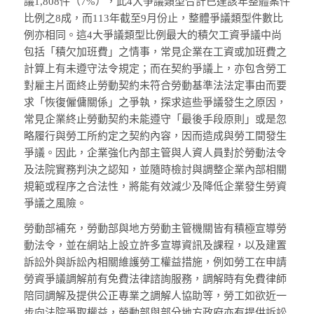
議1,808件（7%），此4大爭議類型合計已達該年整體案件
比例之8成，而113年截至9月份止，整體爭議類型件數比
例亦相同。這4大爭議類型比例最大的積欠工資爭議中尚
包括「積欠加班費」之情事，常見企業在工資或加班費之
計算上有未遵守法令規定；而在契約爭議上，亦包含勞工
對雇主片面終止勞動契約未符合勞動基準法法定事由而要
求「恢復僱傭關係」之爭執，探求這些爭議發生之原因，
常見企業終止勞動契約未能遵守「最後手段原則」或是忽
略履行與勞工所約定之契約內容，因而造成與勞工間發生
爭議。因此，企業強化內部主管與人資人員對於勞動法令
及法院實務判決之認知，並隨時檢討與調整企業內部相關
規範或程序之合法性，將能有效減少及降低企業發生勞資
爭議之風險。
勞動部補充，勞動部與地方勞動主管機關皆有積極宣導勞
動法令，並在網站上設立許多宣導資訊及課程，以及建置
訴訟外與訴訟內相關維護勞工權益措施，例如勞工在申請
勞資爭議調解前有免費法律諮詢服務，調解時有免費律師
陪同調解及提供公正專業之調解人協助等，勞工如欲近一
步向法院爭取權益，勞動部與部分地方政府亦有提供訴訟