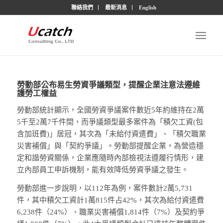
聯絡我們
最新消息
English
勞動部公布易生勞資爭議類型，提醒企業注意法遵維
護勞工權益
勞動部統計顯示，全國勞資爭議案件數近5年約維持在2萬
5千至2萬7千件間，而爭議類型最多案件為「積欠工資(包
含加班費)」居冠，其次為「未給付資遣費」、「積欠職業
災害補償」與「契約爭議」。勞動部提醒企業，為營造穩
定和諧勞資關係，企業應隨時內部檢視法遵履行情形，建
立內部員工申訴機制，能有效降低勞資爭議之發生。
勞動部進一步說明，以112年為例，案件數計2萬5,731
件，其中積欠工資計1萬815件占42%，其次為給付資遣費
6,238件（24%）、職業災害補償1,814件（7%）及契約爭