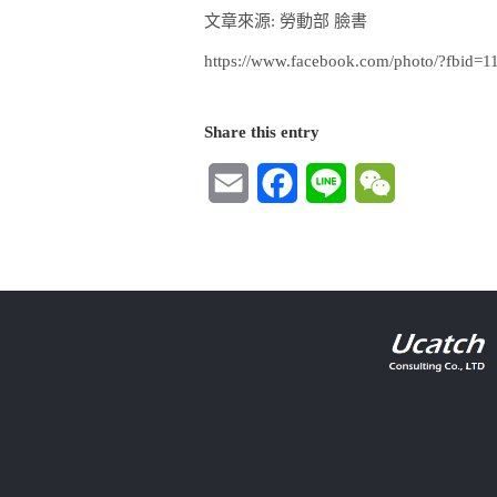
文章來源: 勞動部 臉書
https://www.facebook.com/photo/?fbi
Share this entry
Email
Facebook
Line
WeChat