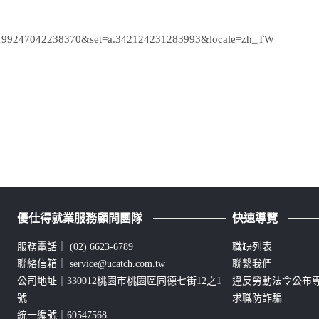
d=1199247042238370&set=a.342124231283993&locale=zh_TW
優仕得就業服務顧問團隊
快速導覽
服務電話｜
(02) 6623-6789
職缺列表
聯絡信箱｜
service@ucatch.com.tw
聯繫我們
公司地址｜330012桃園市桃園區同德七街12之1
違反勞動法令公布
號
求職防詐騙
統一編號｜69547568