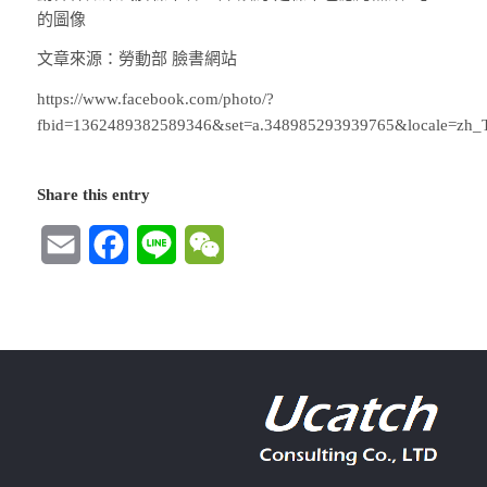
文章來源：勞動部 臉書網站
https://www.facebook.com/photo/?
fbid=1362489382589346&set=a.348985293939765&locale=zh
Share this entry
Email
Facebook
Line
WeChat