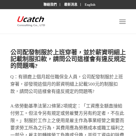
聯絡我們
最新消息
English
公司配發制服於上班穿著，並於薪資明細上
記載制服扣款，請問公司這樣會有違反規定
的問題嗎?
Q：有頭鹿上個月起任職保全人員，公司配發制服於上班
穿著，卻發現這個月的薪資明細上記載500元的制服扣
款，請問公司這樣會有違反規定的問題嗎?
A:依勞動基準法第22條第2項規定：「工資應全額直接給
付勞工。但法令另有規定或勞雇雙方另有約定者，不在此
限。」制服於工作上之使用是雇主作為事業經營之需要而
要求勞工所為之行為，其費用應為勞務成本或職工福利之
一部分，雇主如轉嫁勞工負擔或分擔，並從工資中扣除費