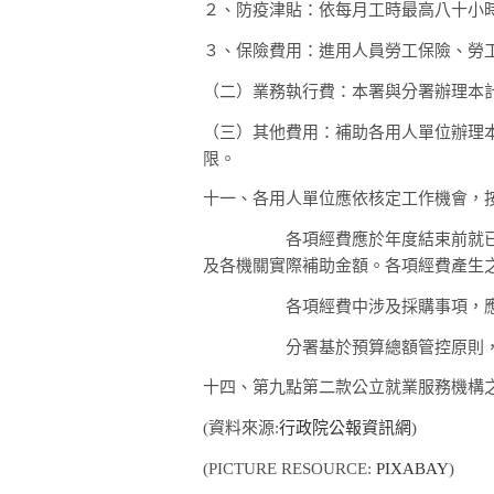
２、
防疫津貼：依每月工時最高八十小
３、
保險費用：進用人員勞工保險、勞
（二）
業務執行費：本署與分署辦理本
（三）
其他費用：補助各用人單位辦理
限。
十一、
各用人單位應依核定工作機會，
各項經費應於年度結束前就已執
及各機關實際補助金額。各項經費產生
各項經費中涉及採購事項，應
分署基於預算總額管控原則，
十四、
第九點第二款公立就業服務機構
(資料來源:
行政院公報資訊網
)
(PICTURE RESOURCE:
PIXABAY
)