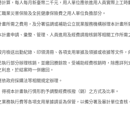
時計算，每人每月新臺幣二千元，用人單位應依進用人員實際上工時
工職業災害保險及全民健康保險費之用人單位負擔部分。
計畫所需之費用，及分署協調或補助公立就業服務機構辦理本計畫所
本計畫申請、彙整、管理、人員進用及經費請撥核銷等相關工作所需
按月檢送出勤紀錄、印領清冊、各項支用單據及領據或收據等文件，
行部分辦理核銷，並繳回賸餘款。受補助經費核銷時，除應詳列支
之利息，於結案時一併繳回。
依政府採購法等相關規定辦理。
得視本計畫執行情形酌予調整經費核撥（銷）之方式及比率。
之業務執行費等各項支用單據請妥為保管，以備分署及審計單位查核