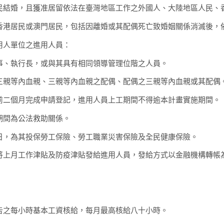
民結婚，且獲准居留依法在臺灣地區工作之外國人、大陸地區人民、
香港居民或澳門居民，包括因離婚或其配偶死亡致婚姻關係消滅後，
人單位之進用人員：
事、執行長，或與其具有相同領導管理位階之人員。
三親等內血親、三親等內血親之配偶、配偶之三親等內血親或其配偶
二個月完成申請登記，進用人員上工期間不得逾本計畫實施期間。
期間為公法救助關係。
，為其投保勞工保險、勞工職業災害保險及全民健康保險。
上月工作津貼及防疫津貼發給進用人員，發給方式以金融機構轉帳
告之每小時基本工資核給，每月最高核給八十小時。