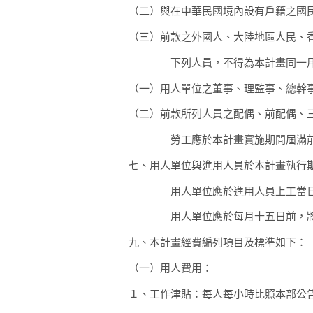
（二）
與在中華民國境內設有戶籍之國
（三）
前款之外國人、大陸地區人民、
下列人員，不得為本計畫同一用
（一）
用人單位之董事、理監事、總幹
（二）
前款所列人員之配偶、前配偶、
勞工應於本計畫實施期間屆滿前
七、
用人單位與進用人員於本計畫執行
用人單位應於進用人員上工當日
用人單位應於每月十五日前，將
九、
本計畫經費編列項目及標準如下：
（一）
用人費用：
１、
工作津貼：每人每小時比照本部公