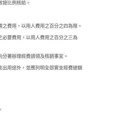
數按比例核給。
需之費用，以用人費用之百分之四為限。
之必要費用，以用人費用之百分之三為
向分署辦理經費請領及核銷事宜。
出用途外，並應列明全部實支經費總額
。