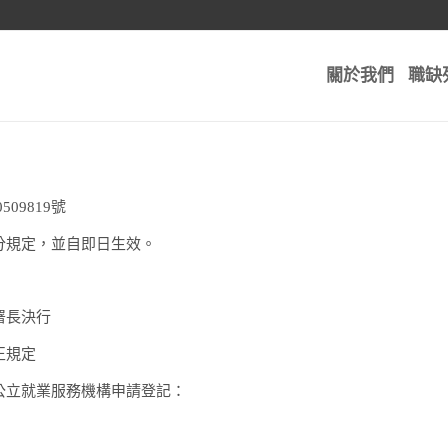
關於我們
職缺
09819號
分規定，並自即日生效。
署長決行
正規定
公立就業服務機構申請登記：