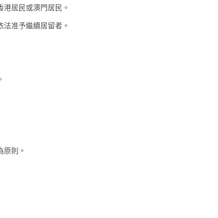
香港居民或澳門居民。
依法准予繼續居留者。
。
為原則。