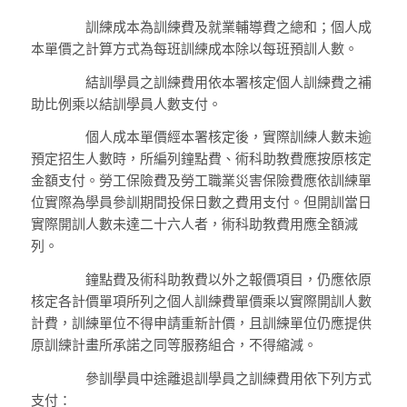
訓練成本為訓練費及就業輔導費之總和；個人成
本單價之計算方式為每班訓練成本除以每班預訓人數。
結訓學員之訓練費用依本署核定個人訓練費之補
助比例乘以結訓學員人數支付。
個人成本單價經本署核定後，實際訓練人數未逾
預定招生人數時，所編列鐘點費、術科助教費應按原核定
金額支付。勞工保險費及勞工職業災害保險費應依訓練單
位實際為學員參訓期間投保日數之費用支付。但開訓當日
實際開訓人數未達二十六人者，術科助教費用應全額減
列。
鐘點費及術科助教費以外之報價項目，仍應依原
核定各計價單項所列之個人訓練費單價乘以實際開訓人數
計費，訓練單位不得申請重新計價，且訓練單位仍應提供
原訓練計畫所承諾之同等服務組合，不得縮減。
參訓學員中途離退訓學員之訓練費用依下列方式
支付：