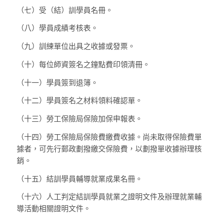
（七）
受（結）訓學員名冊。
（八）
學員成績考核表。
（九）
訓練單位出具之收據或發票。
（十）
每位師資簽名之鐘點費印領清冊。
（十一）
學員簽到退簿。
（十二）
學員簽名之材料領料確認單。
（十三）
勞工保險局保險加保申報表。
（十四）
勞工保險局保險費繳費收據。尚未取得保險費單
據者，可先行郵政劃撥繳交保險費，以劃撥單收據辦理核
銷。
（十五）
結訓學員輔導就業成果名冊。
（十六）
人工判定結訓學員就業之證明文件及辦理就業輔
導活動相關證明文件。