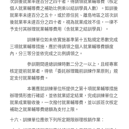
次訓後就業率達百分之四十者，得請領就業輔導費（核定
個人就業輔導費之補助比例乘以結訓學員人數）。如訓後
就業率未達百分之五十，或於原住民、離島地區之班次訓
後就業率未達百分之四十者，視為就業成效不佳，一律不
予支付其辦理就業輔導費用（含就業之結訓學員）。
訓練單位如未依實施基準第十五點規定悉數完成
三項就業輔導措施，應於得請領之個人就業輔導費額度
內，分三等分並依完成之比例請領之。
參訓期間達總訓練時數二分之一以上，且經專案
核定提前就業者，得依「委託辦理職前訓練作業原則」規
定支付就業輔導費。
本署應就訓練單位所提供之第十項就業輔導措施
辦理情形進行確認，並依就業認定結果，完成訓練單位之
就業成果驗收後，一次撥付就業輔導費，並以該班次核定
補助之就業輔導費總額為支付上限。
十六、
訓練單位應依下列所定期限辦理核銷作業：