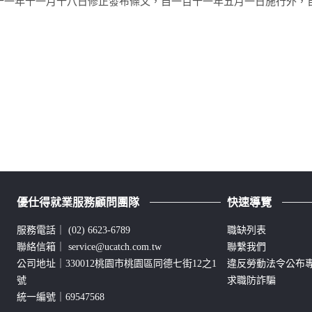
一年十一月十八日修正發布條文，自一百十一年五月一日施行外，
優仕得就業服務顧問團隊
快速導覽
服務電話｜
(02) 6623-6789
職缺列表
聯絡信箱｜
service@ucatch.com.tw
聯繫我們
公司地址｜330012桃園市桃園區同德七街12之1
違反勞動法令公布
號
求職防詐騙
統一編號｜69547568