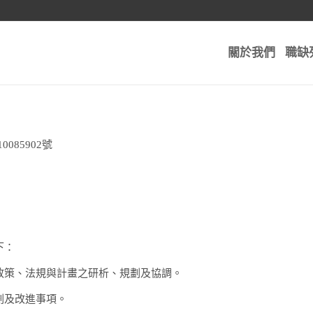
關於我們
職缺
085902號
下：
政策、法規與計畫之研析、規劃及協調。
劃及改進事項。