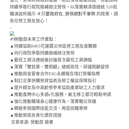
億元，勞保財務相對穩健，絕對沒有破產問題，勞動部將
持續爭取行政院撥補挹注勞保，以落實賴清德總統 520就
職演說所揭示
＃只要政府在_勞保絕對不會倒
的政策，請
各位勞工朋友放心！
–
勞動部未來工作重點：
▲持續協助0403花蓮震災地區勞工朋友度難關
▲向行政院爭取持續撥補挹注勞保
▲最低工資法通過後討論首次最低工資調幅
▲落實「雙就業、雙照顧」總統政見，研議照顧留停
▲推動與金管會合作ESG永續報告增訂勞權指標
▲制訂企業併購勞資協商及勞工權益保障指引
▲提升婦女及中高齡勞參率協助產業缺工人力需求
▲推動直聘中心多語e化服務，雇主移工都可輕鬆申請
▲強化推動職場身心健康作為，落實職災保護
▲積極參與國際技能交流，再造技職尊榮
▲推動勞政友善化便民措施
文章來源: 勞動部 臉書