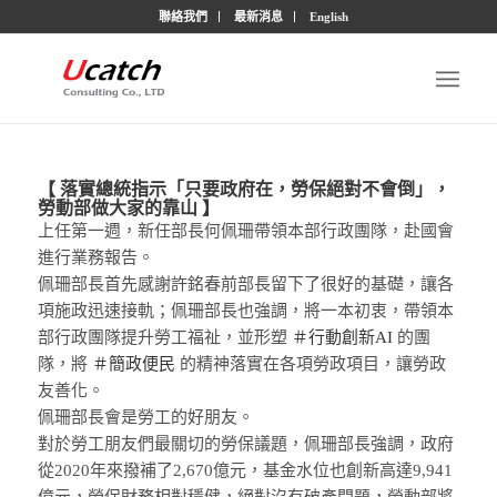
聯絡我們
最新消息
English
【 落實總統指示「只要政府在，勞保絕對不會倒」，
勞動部做大家的靠山 】
上任第一週，新任部長何佩珊帶領本部行政團隊，赴國會
進行業務報告。
佩珊部長首先感謝許銘春前部長留下了很好的基礎，讓各
項施政迅速接軌；佩珊部長也強調，將一本初衷，帶領本
部行政團隊提升勞工福祉，並形塑
＃行動創新AI
的團
隊，將
＃簡政便民
的精神落實在各項勞政項目，讓勞政
友善化。
佩珊部長會是勞工的好朋友。
對於勞工朋友們最關切的勞保議題，佩珊部長強調，政府
從2020年來撥補了2,670億元，基金水位也創新高達9,941