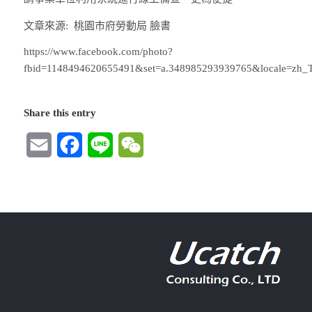
文章來源: 桃園市府勞動局 臉書
https://www.facebook.com/photo?
fbid=1148494620655491&set=a.348985293939765&locale=zh
Share this entry
Email
Facebook
Line
WeChat