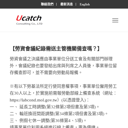
聯絡我們
最新消息
English
【勞資會議紀錄需送主管機關備查嗎？】
勞資會議之決議應由事業單位分送工會及有關部門辦理
外，會議紀錄也要發給出席與列席之人員後，事業單位留
存備查即可，並不需要向勞動局報備。
※有以下勞基法所定行使同意權事項，事業單位僱用勞工
在30人以上，於實施前需報勞動部線上備查系統（網址：
https://labcond.mol.gov.tw
）(以憑證登入)：
一、 延長工時調整(第32條第2項但書及第3項)。
二、 輪班換班間距調整(第34條第2項但書及第3項)。
三、 例假七休一調整(第36條第4、5項)。
請事業單位利用系統進行線上備查，更為便捷。