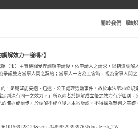
關於我們
職缺
的調解效力一樣嗎?】
市或縣（市）主管機關受理調解申請後，依申請人之請求，以指派調解
視為爭議雙方當事人間之契約；當事人一方為工會時，視為當事人間
目的，是期望能妥適、迅速、公正處理勞動事件，故於本法第26條規
確定判決有同一之效力。」所以兩者於調解成立後之效力有所區別。
己的陳述或讓步，於調解不成立後之本案訴訟，不得採為裁判之基礎
d=1196101569228129&set=a.348985293939765&locale=zh_TW