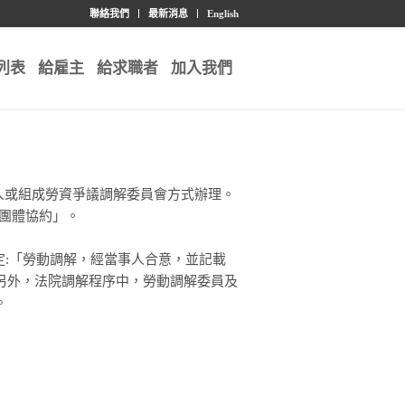
聯絡我們
最新消息
English
列表
給雇主
給求職者
加入我們
人或組成勞資爭議調解委員會方式辦理。
之團體協約」。
定:「勞動調解，經當事人合意，並記載
另外，法院調解程序中，勞動調解委員及
。