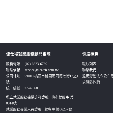
優仕得就業服務顧問團隊
快速導覽
服務電話｜
(02) 6623-6789
職缺列表
聯絡信箱｜
service@ucatch.com.tw
聯繫我們
公司地址｜330012桃園市桃園區同德七街12之1
違反勞動法令公布
號
求職防詐騙
統一編號｜69547568
私立就業服務機構許可證號 桃市就服字 第
0014號
就業服務專業人員證號 就專字 第06237號