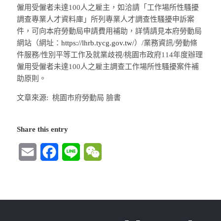
僱用受僱者未達100人之雇主，如洽請「工作場所性騷擾
調查專業人才資料庫」所列專業人才調查性騷擾申訴案
件，可向本府勞動局申請費用補助，詳情請見本府勞動局
網站（網址：
https://lhrb.tycg.gov.tw/
）/業務資訊/勞動條
件服務/性別平等工作及就業歧視/桃園市政府114年度辦理
僱用受僱者未達100人之雇主調查工作場所性騷擾案件補
助原則。
文章來源: 桃園市府勞動局 臉書
Share this entry
Email
Facebook
Line
WeChat