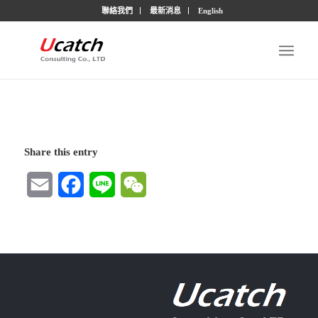
聯絡我們
最新消息
English
Share this entry
Email
Facebook
Line
WeChat